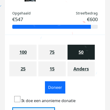
Opgehaald
Streefbedrag
€547
€600
100
75
50
25
15
Anders
Doneer
Ik doe een anonieme donatie