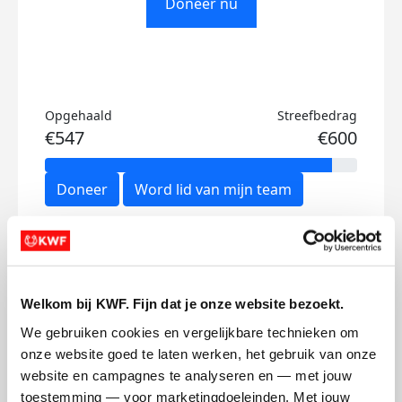
Doneer nu
Opgehaald
Streefbedrag
€547
€600
Doneer
Word lid van mijn team
Updates
Welkom bij KWF. Fijn dat je onze website bezoekt.
We gebruiken cookies en vergelijkbare technieken om 
onze website goed te laten werken, het gebruik van onze 
Bedankt
Best
website en campagnes te analyseren en — met jouw 
toestemming — voor marketingdoeleinden. Met jouw 