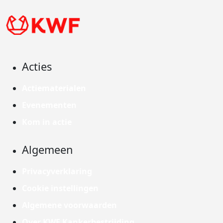
Acties
Actiematerialen
Evenementen
Kom in actie
Algemeen
Privacyverklaring
Cookie instellingen
Algemene voorwaarden
Over KWF Kankerbestrijding