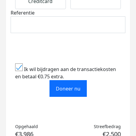
Creditcard
Referentie
Ik wil bijdragen aan de transactiekosten
en betaal €0.75 extra.
Doneer nu
Opgehaald
Streefbedrag
€3.986
€2.500