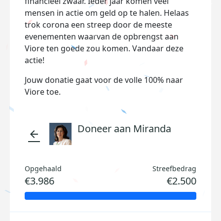
financieel zwaar. Ieder jaar komen veel
mensen in actie om geld op te halen. Helaas
trok corona een streep door de meeste
evenementen waarvan de opbrengst aan
Viore ten goede zou komen. Vandaar deze
actie!
Jouw donatie gaat voor de volle 100% naar
Viore toe.
Doneer aan Miranda
arrow_back
Opgehaald
Streefbedrag
€3.986
€2.500