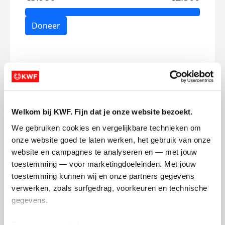
Doneer
Mijn updates
Welkom bij KWF. Fijn dat je onze website bezoekt.
We gebruiken cookies en vergelijkbare technieken om 
Muzikale ontmoeting bij
Imp
onze website goed te laten werken, het gebruik van onze 
Viore
Hil
website en campagnes te analyseren en — met jouw 
vrijdag 6 november 2020
maan
toestemming — voor marketingdoeleinden. Met jouw 
toestemming kunnen wij en onze partners gegevens 
verwerken, zoals surfgedrag, voorkeuren en technische 
gegevens.
Deze gegevens helpen ons om campagnes te meten, 