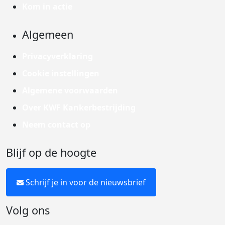
Kom in actie
Algemeen
Privacyverklaring
Cookie instellingen
Algemene voorwaarden
Over KWF Kankerbestrijding
Neem contact op
Blijf op de hoogte
Schrijf je in voor de nieuwsbrief
Volg ons