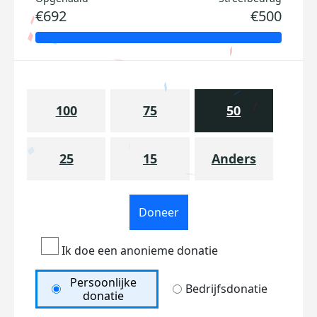
€692
€500
100
75
50
25
15
Anders
Doneer
Ik doe een anonieme donatie
Persoonlijke
Bedrijfsdonatie
donatie