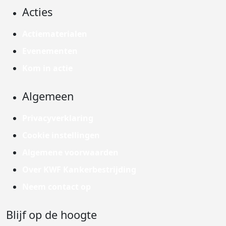
Acties
Actiematerialen
Evenementen
Kom in actie
Algemeen
Privacyverklaring
Cookie instellingen
Algemene voorwaarden
Over KWF Kankerbestrijding
Neem contact op
Blijf op de hoogte