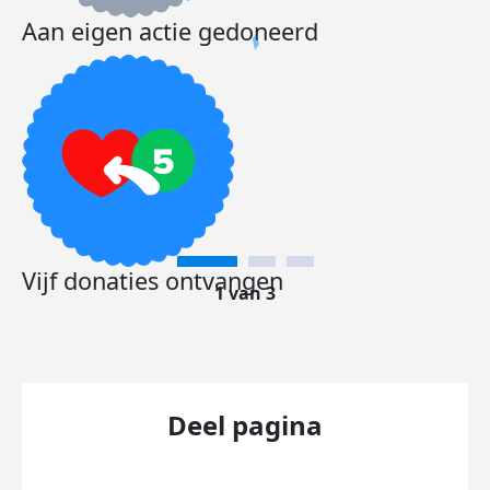
Aan eigen actie gedoneerd
Vijf donaties ontvangen
1 van 3
Deel pagina