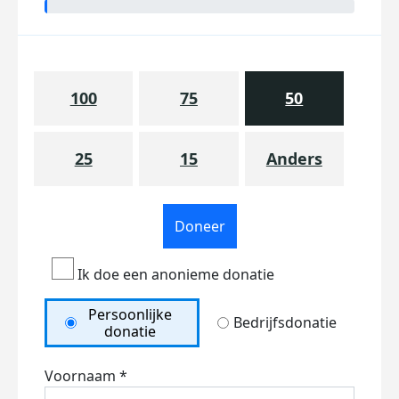
100
75
50
25
15
Anders
Doneer
Ik doe een anonieme donatie
Persoonlijke
Bedrijfsdonatie
donatie
Voornaam *