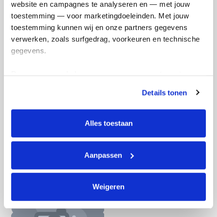
website en campagnes te analyseren en — met jouw 
Doneer nu
toestemming — voor marketingdoeleinden. Met jouw 
toestemming kunnen wij en onze partners gegevens 
verwerken, zoals surfgedrag, voorkeuren en technische 
gegevens.
Opgehaald
Streefbedrag
Deze gegevens helpen ons om campagnes te meten, 
€563
€750
prestaties te verbeteren en relevante KWF-content te 
Details tonen
tonen. Je kunt je toestemming op elk moment wijzigen of 
Doneer
Word lid van mijn team
intrekken via Cookie instellingen onderaan de pagina. De 
lijst met cookies is te vinden in het tabblad “details”.
Alles toestaan
Badges
Aanpassen
Weigeren