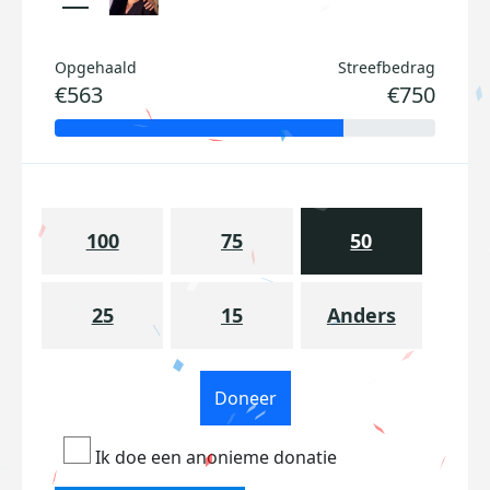
Opgehaald
Streefbedrag
€563
€750
100
75
50
25
15
Anders
Doneer
Ik doe een anonieme donatie