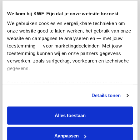
Opgehaald
€0
Welkom bij KWF. Fijn dat je onze website bezoekt.
Doneer
Word lid van mijn team
We gebruiken cookies en vergelijkbare technieken om 
onze website goed te laten werken, het gebruik van onze 
website en campagnes te analyseren en — met jouw 
Updates
toestemming — voor marketingdoeleinden. Met jouw 
toestemming kunnen wij en onze partners gegevens 
verwerken, zoals surfgedrag, voorkeuren en technische 
gegevens.
Deze gegevens helpen ons om campagnes te meten, 
oliebollen bakken en
prestaties te verbeteren en relevante KWF-content te 
verkopen
Details tonen
tonen. Je kunt je toestemming op elk moment wijzigen of 
zondag 28 november 2021
intrekken via Cookie instellingen onderaan de pagina. De 
lijst met cookies is te vinden in het tabblad “details”.
Ik ga in december oliebollen bakken en
Alles toestaan
verkopen . Naast pa heeft sonja leemkuil
ook kanker. Ik weet niet hoe het nu met
Aanpassen
haar gaat. Voor haar en meerdere die