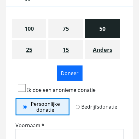
100
75
50
25
15
Anders
Doneer
Ik doe een anonieme donatie
Persoonlijke
Bedrijfsdonatie
donatie
Voornaam *