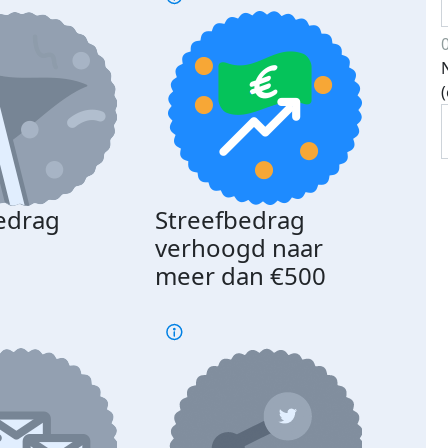
edrag
Streefbedrag
d
verhoogd naar
meer dan €500