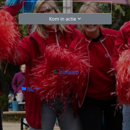
Kom in actie
Inloggen
NL