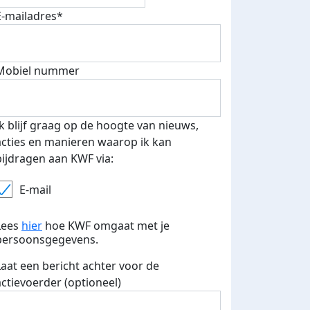
E-mailadres*
Mobiel nummer
Ik blijf graag op de hoogte van nieuws,
acties en manieren waarop ik kan
bijdragen aan KWF via:
E-mail
Lees
hier
hoe KWF omgaat met je
persoonsgegevens.
teurs
nkt
Laat een bericht achter voor de
actievoerder (optioneel)