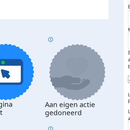
gina
Aan eigen actie
Dona
t
gedoneerd
beda