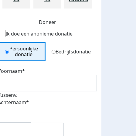
Doneer
Ik doe een anonieme donatie
Donation Type
Persoonlijke
Bedrijfsdonatie
donatie
Voornaam*
Tussenv.
Achternaam*