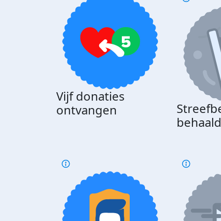
Vijf donaties
Streefb
ontvangen
behaal