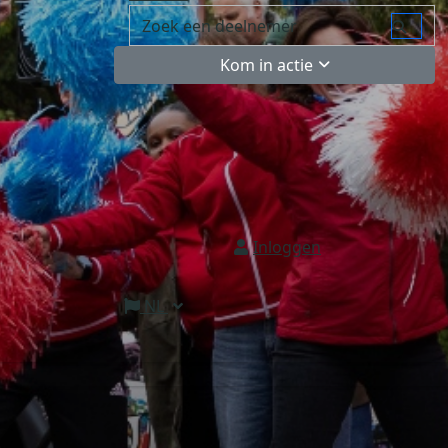
Kom in actie
Inloggen
NL