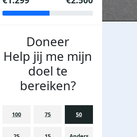
€1.299
€2.500
Doneer
Help jij me mijn
doel te
bereiken?
100
75
50
25
15
Anders