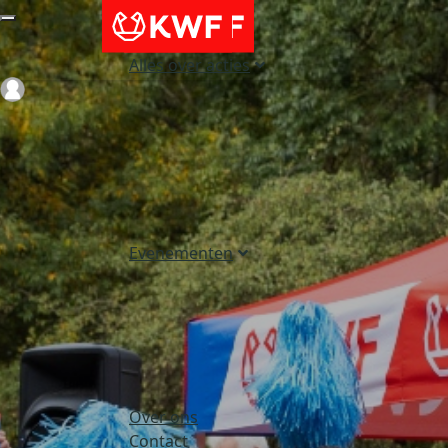
Alles over acties
Login
Evenementen
Over ons
Contact