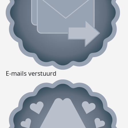
E-mails verstuurd