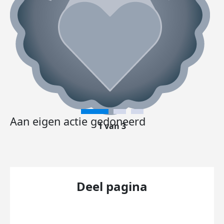
Aan eigen actie gedoneerd
1 van 3
Deel pagina