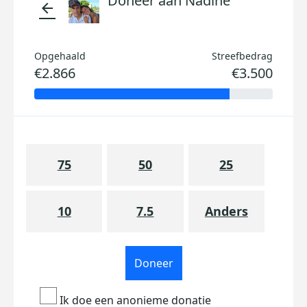
Doneer aan Nadine
arrow_back
Opgehaald
Streefbedrag
€2.866
€3.500
75
50
25
10
7.5
Anders
Doneer
Ik doe een anonieme donatie