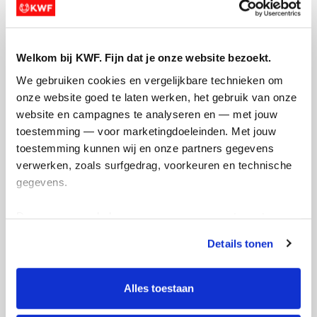
Welkom bij KWF. Fijn dat je onze website bezoekt.
We gebruiken cookies en vergelijkbare technieken om 
onze website goed te laten werken, het gebruik van onze 
Creditcard
website en campagnes te analyseren en — met jouw 
toestemming — voor marketingdoeleinden. Met jouw 
Referentie
toestemming kunnen wij en onze partners gegevens 
verwerken, zoals surfgedrag, voorkeuren en technische 
gegevens.
Deze gegevens helpen ons om campagnes te meten, 
prestaties te verbeteren en relevante KWF-content te 
Details tonen
tonen. Je kunt je toestemming op elk moment wijzigen of 
Ik wil bijdragen aan de transactiekosten
intrekken via Cookie instellingen onderaan de pagina. De 
en betaal €0.75 extra.
lijst met cookies is te vinden in het tabblad “details”.
Alles toestaan
Doneer nu