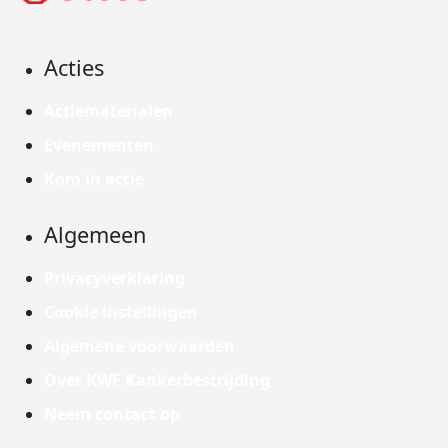
Acties
Actiematerialen
Evenementen
Kom in actie
Algemeen
Privacyverklaring
Cookie instellingen
Algemene voorwaarden
Over KWF Kankerbestrijding
Neem contact op