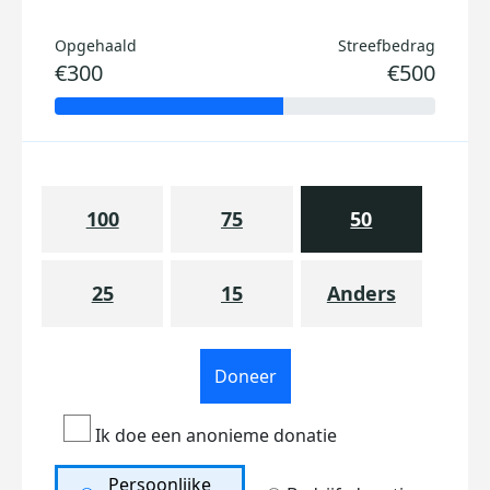
Opgehaald
Streefbedrag
€300
€500
100
75
50
25
15
Anders
Doneer
Ik doe een anonieme donatie
Persoonlijke