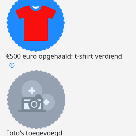
weten
met 
Omda
nodig
Dee
€500 euro opgehaald: t-shirt verdiend
Foto's toegevoegd