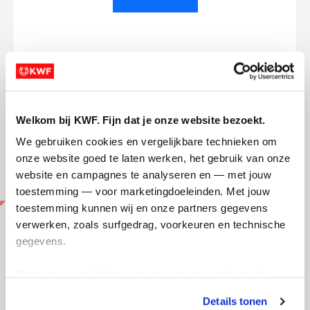
Opgehaald
Streefbedrag
€1.308
€1.000
Welkom bij KWF. Fijn dat je onze website bezoekt.
Doneer
Word lid van mijn team
We gebruiken cookies en vergelijkbare technieken om 
onze website goed te laten werken, het gebruik van onze 
website en campagnes te analyseren en — met jouw 
Updates
toestemming — voor marketingdoeleinden. Met jouw 
toestemming kunnen wij en onze partners gegevens 
verwerken, zoals surfgedrag, voorkeuren en technische 
gegevens.
Deze gegevens helpen ons om campagnes te meten, 
Cascaderun!
Nog
prestaties te verbeteren en relevante KWF-content te 
Details tonen
zondag 13 april 2025
zate
tonen. Je kunt je toestemming op elk moment wijzigen of 