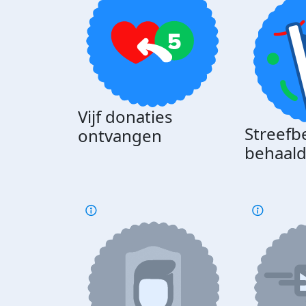
Vijf donaties
Streefb
ontvangen
behaal