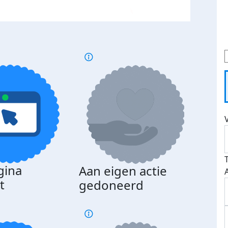
gina
Aan eigen actie
Dona
t
gedoneerd
beda