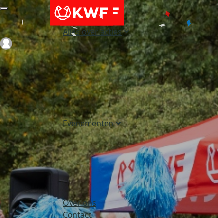
Alles over acties
Login
Evenementen
Over ons
Contact