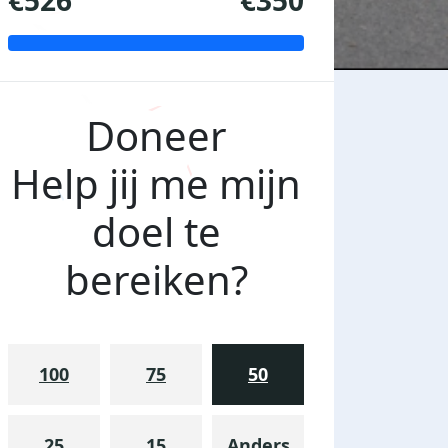
€526
€350
Doneer
Help jij me mijn
doel te
bereiken?
100
75
50
25
15
Anders