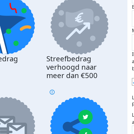
edrag
Streefbedrag
d
verhoogd naar
meer dan €500