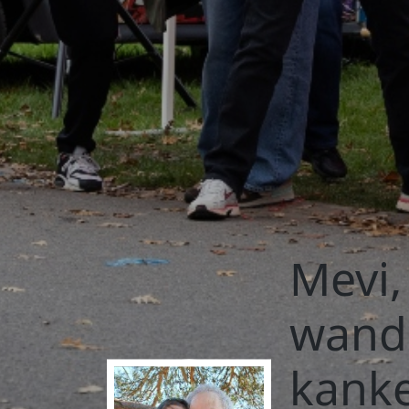
Mevi
wand
kank