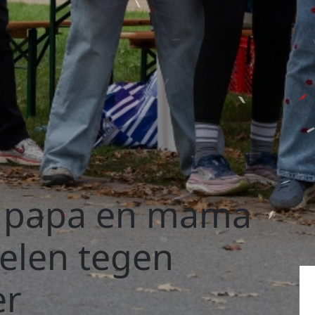
, papa en mama
elen tegen
er