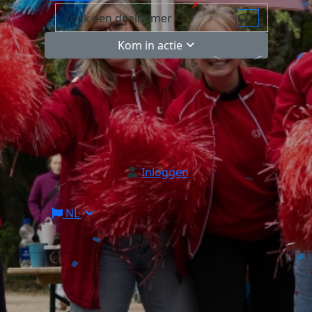
Kom in actie
Inloggen
NL