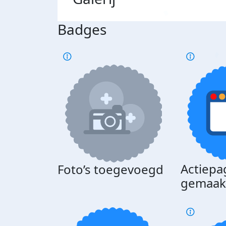
Badges
Actiepa
Foto’s toegevoegd
gemaak