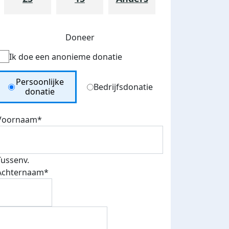
Doneer
Ik doe een anonieme donatie
Donation Type
Persoonlijke
Bedrijfsdonatie
donatie
Voornaam*
Tussenv.
teurs
Achternaam*
nkt