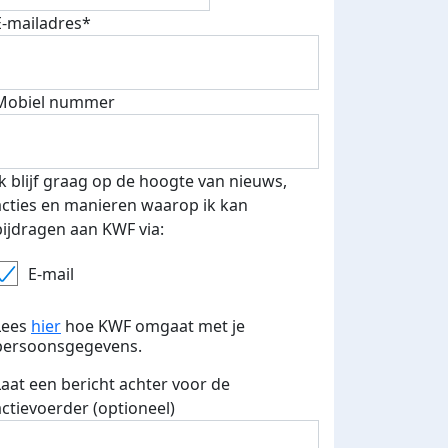
E-mailadres*
Mobiel nummer
Ik blijf graag op de hoogte van nieuws,
acties en manieren waarop ik kan
bijdragen aan KWF via:
E-mail
Lees
hier
hoe KWF omgaat met je
persoonsgegevens.
Laat een bericht achter voor de
actievoerder (optioneel)