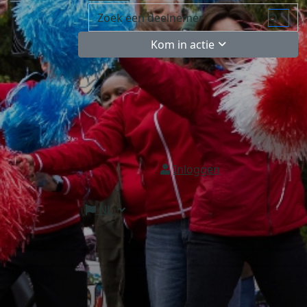
Kom in actie
Inloggen
NL