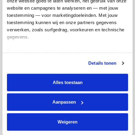
onze website goed te laten werken, het gebruik van onze 
Doneer
website en campagnes te analyseren en — met jouw 
toestemming — voor marketingdoeleinden. Met jouw 
Badges
toestemming kunnen wij en onze partners gegevens 
verwerken, zoals surfgedrag, voorkeuren en technische 
gegevens.
Deze gegevens helpen ons om campagnes te meten, 
prestaties te verbeteren en relevante KWF-content te 
Details tonen
tonen. Je kunt je toestemming op elk moment wijzigen of 
intrekken via Cookie instellingen onderaan de pagina. De 
lijst met cookies is te vinden in het tabblad “details”.
Alles toestaan
Feestpagina gemaakt
Aanpassen
Weigeren