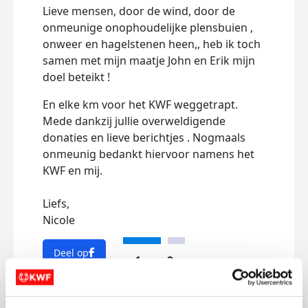
Lieve mensen, door de wind, door de
Liev
onmeunige onophoudelijke plensbuien ,
julli
onweer en hagelstenen heen,, heb ik toch
beri
samen met mijn maatje John en Erik mijn
Ik za
doel beteikt !
Km w
En elke km voor het KWF weggetrapt.
kank
Mede dankzij jullie overweldigende
donaties en lieve berichtjes . Nogmaals
onmeunig bedankt hiervoor namens het
Dee
KWF en mij.
Liefs,
Nicole
Deel op
1 van 2
Mijn activiteiten volgen