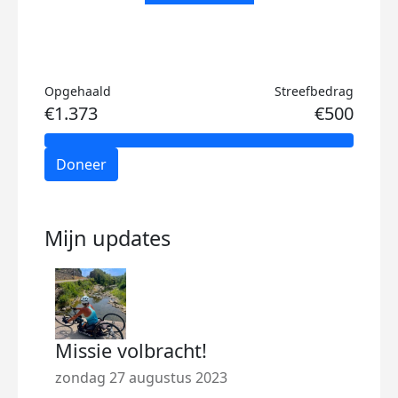
Opgehaald
Streefbedrag
€1.373
€500
Doneer
Mijn updates
Missie volbracht!
Onm
zondag 27 augustus 2023
maan