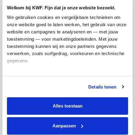
Welkom bij KWF. Fijn dat je onze website bezoekt.
We gebruiken cookies en vergelijkbare technieken om 
onze website goed te laten werken, het gebruik van onze 
website en campagnes te analyseren en — met jouw 
toestemming — voor marketingdoeleinden. Met jouw 
549
toestemming kunnen wij en onze partners gegevens 
kms
verwerken, zoals surfgedrag, voorkeuren en technische 
Mijn afstandsdoel
100 kms
gegevens.
Deze gegevens helpen ons om campagnes te meten, 
Nicole's badges
prestaties te verbeteren en relevante KWF-content te 
Details tonen
tonen. Je kunt je toestemming op elk moment wijzigen of 
intrekken via Cookie instellingen onderaan de pagina. De 
lijst met cookies is te vinden in het tabblad “details”.
Alles toestaan
Aanpassen