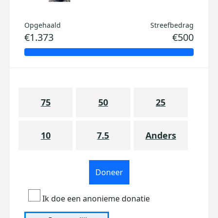
Opgehaald
Streefbedrag
€1.373
€500
75
50
25
10
7.5
Anders
Doneer
Ik doe een anonieme donatie