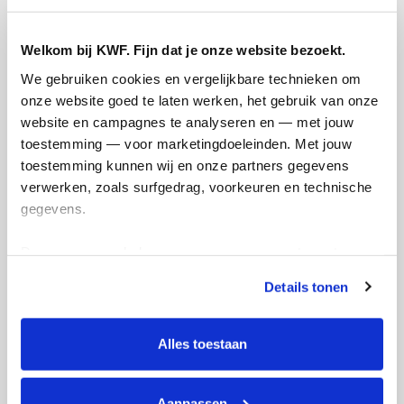
Welkom bij KWF. Fijn dat je onze website bezoekt.
We gebruiken cookies en vergelijkbare technieken om 
Creditcard
onze website goed te laten werken, het gebruik van onze 
website en campagnes te analyseren en — met jouw 
Referentie
toestemming — voor marketingdoeleinden. Met jouw 
toestemming kunnen wij en onze partners gegevens 
verwerken, zoals surfgedrag, voorkeuren en technische 
gegevens.
Deze gegevens helpen ons om campagnes te meten, 
prestaties te verbeteren en relevante KWF-content te 
Details tonen
Ik wil bijdragen aan de transactiekosten
tonen. Je kunt je toestemming op elk moment wijzigen of 
en betaal €0.75 extra.
intrekken via Cookie instellingen onderaan de pagina. De 
lijst met cookies is te vinden in het tabblad “details”.
Alles toestaan
Doneer nu
Aanpassen