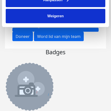
Opgehaald
Streefbedrag
Weigeren
€2.266
€2.000
Doneer
Word lid van mijn team
Badges