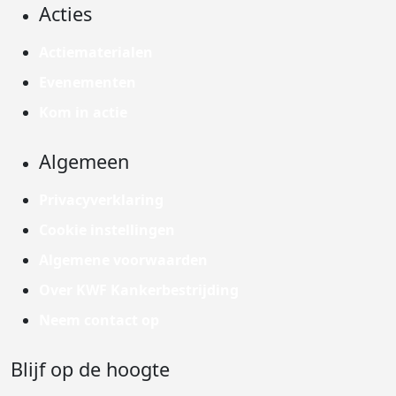
Acties
Actiematerialen
Evenementen
Kom in actie
Algemeen
Privacyverklaring
Cookie instellingen
Algemene voorwaarden
Over KWF Kankerbestrijding
Neem contact op
Blijf op de hoogte