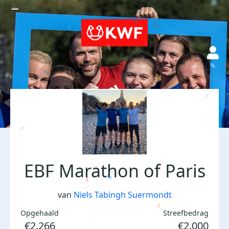
EBF Marathon of Paris
van
Niels Tabingh Suermondt
Opgehaald
Streefbedrag
€2.266
€2.000