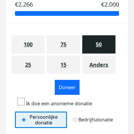
€2.266
€2.000
100
75
50
25
15
Anders
Doneer
Ik doe een anonieme donatie
Persoonlijke
Bedrijfsdonatie
donatie