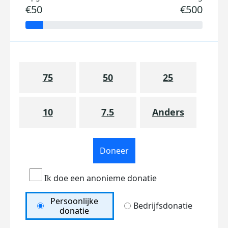
€50
€500
75
50
25
10
7.5
Anders
Doneer
Ik doe een anonieme donatie
Persoonlijke
Bedrijfsdonatie
donatie