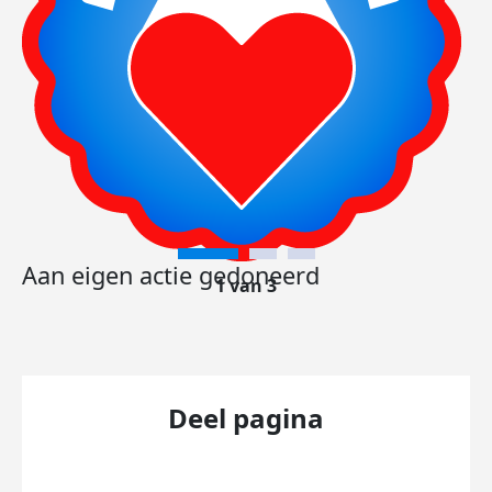
Aan eigen actie gedoneerd
1 van 3
Deel pagina