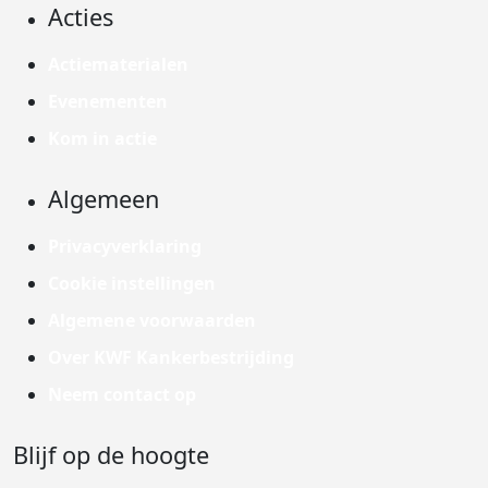
Acties
Actiematerialen
Evenementen
Kom in actie
Algemeen
Privacyverklaring
Cookie instellingen
Algemene voorwaarden
Over KWF Kankerbestrijding
Neem contact op
Blijf op de hoogte