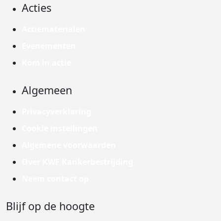
Acties
Actiematerialen
Evenementen
Kom in actie
Algemeen
Privacyverklaring
Cookie instellingen
Algemene voorwaarden
Over KWF Kankerbestrijding
Neem contact op
Blijf op de hoogte