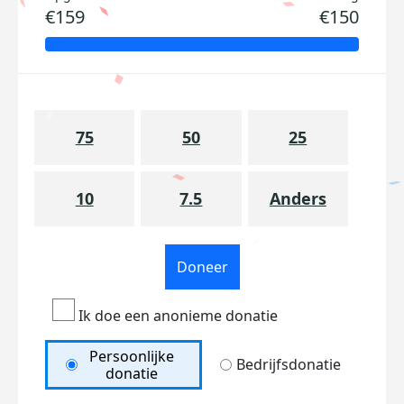
€159
€150
75
50
25
10
7.5
Anders
Doneer
Ik doe een anonieme donatie
Persoonlijke
Bedrijfsdonatie
donatie