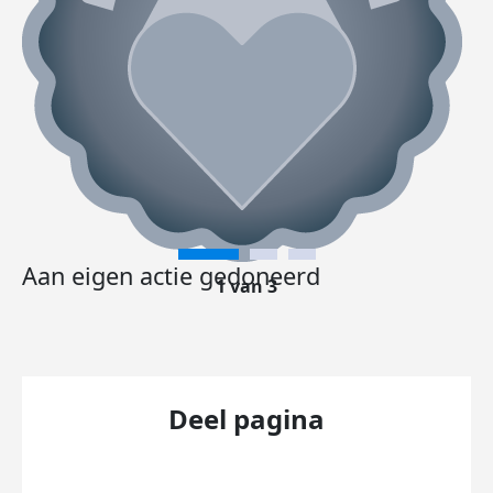
Aan eigen actie gedoneerd
1 van 3
Deel pagina