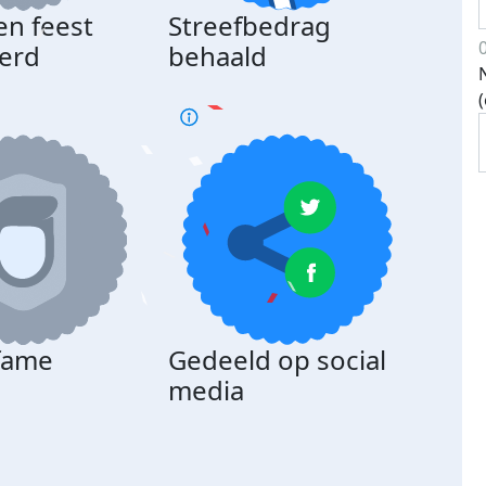
en feest
Streefbedrag
erd
behaald
 fame
Gedeeld op social
media