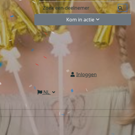
Kom in actie
Inloggen
NL