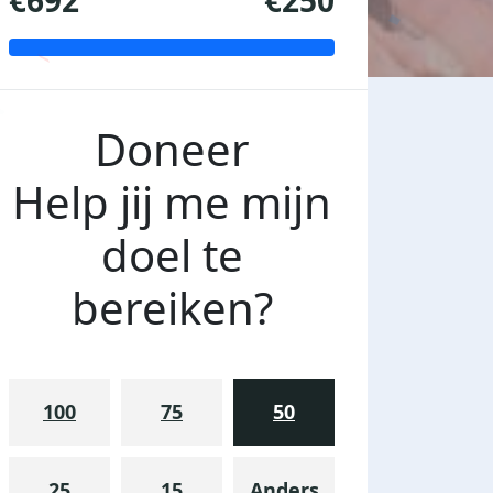
€692
€250
Doneer
Help jij me mijn
doel te
bereiken?
100
75
50
25
15
Anders