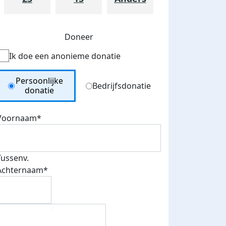
Doneer
Ik doe een anonieme donatie
Donation Type
Persoonlijke
Bedrijfsdonatie
donatie
Voornaam*
Tussenv.
Achternaam*