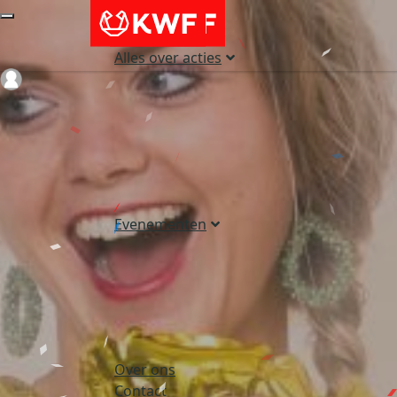
Alles over acties
Login
Evenementen
Over ons
Contact