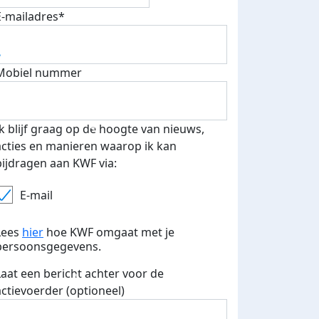
E-mailadres*
Mobiel nummer
Ik blijf graag op de hoogte van nieuws,
acties en manieren waarop ik kan
bijdragen aan KWF via:
E-mail
Lees
hier
hoe KWF omgaat met je
persoonsgegevens.
Laat een bericht achter voor de
actievoerder (optioneel)