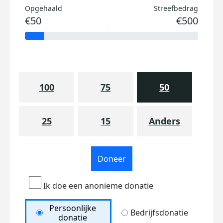
Opgehaald
Streefbedrag
€50
€500
100
75
50
25
15
Anders
Doneer
Ik doe een anonieme donatie
Persoonlijke
Bedrijfsdonatie
donatie