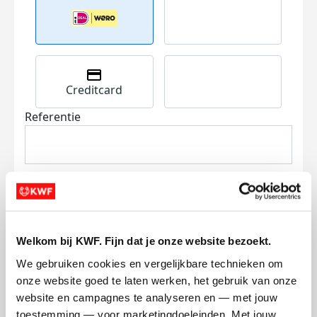
Creditcard
Referentie
Welkom bij KWF. Fijn dat je onze website bezoekt.
Ik wil bijdragen aan de transactiekosten
We gebruiken cookies en vergelijkbare technieken om 
en betaal €0.75 extra.
onze website goed te laten werken, het gebruik van onze 
Doneer nu
website en campagnes te analyseren en — met jouw 
toestemming — voor marketingdoeleinden. Met jouw 