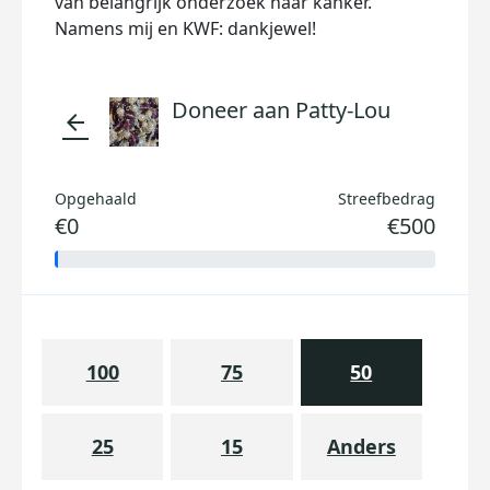
van belangrijk onderzoek naar kanker.
Namens mij en KWF: dankjewel!
Doneer aan Patty-Lou
arrow_back
Opgehaald
Streefbedrag
€0
€500
100
75
50
25
15
Anders