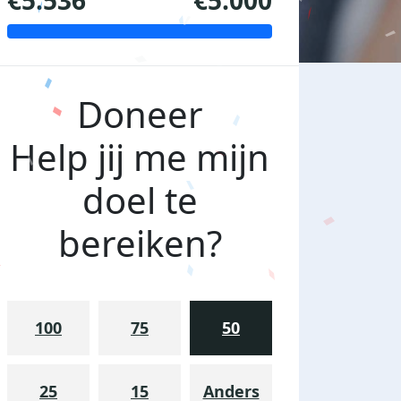
€5.536
€5.000
Doneer
Help jij me mijn
doel te
bereiken?
100
75
50
25
15
Anders