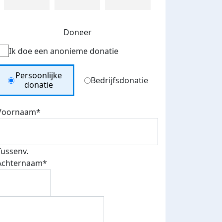
Doneer
Ik doe een anonieme donatie
Donation Type
Persoonlijke
Bedrijfsdonatie
donatie
Voornaam*
Tussenv.
Achternaam*