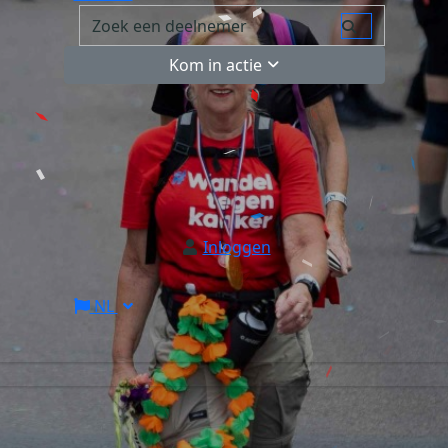
Kom in actie
Inloggen
NL