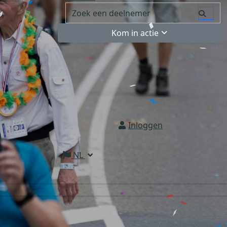
Kom in actie
Inloggen
NL