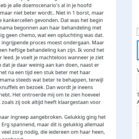
eb je alle doemscenario's al in je hoofd
aar niet beter wordt.. Niet in 1 borst, maar
ze kankercellen gevonden. Dat was het begin
s mama begonnen aan haar behandeling met
g geen chemo, wat een opluchting was dat.
nd ingrijpende proces moest ondergaan. Maar
en heftige behandeling kan zijn. Ik vond het
leed. Je voelt je machteloos wanneer je ziet
en dat je daar weinig aan kan doen, naast er
 het na een tijd een stuk beter met haar
ama steeds wat beter te behappen, terwijl
 knuffels en bezoek. Dan wordt je ineens
hebt. Het ontroerde mij om te zien hoeveel
oals zij ook altijd heeft klaargestaan voor
aar ingreep aangebroken. Gelukkig ging het
. Erg spannend, maar dit is gelukkig allemaal
 veel zorg nodig, die iedereen om haar heen,