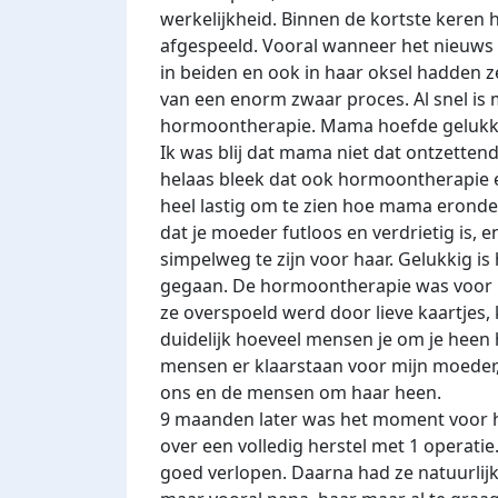
werkelijkheid. Binnen de kortste keren h
afgespeeld. Vooral wanneer het nieuws m
in beiden en ook in haar oksel hadden 
van een enorm zwaar proces. Al snel i
hormoontherapie. Mama hoefde gelukki
Ik was blij dat mama niet dat ontzette
helaas bleek dat ook hormoontherapie e
heel lastig om te zien hoe mama eronder 
dat je moeder futloos en verdrietig is, 
simpelweg te zijn voor haar. Gelukkig is
gegaan. De hormoontherapie was voor m
ze overspoeld werd door lieve kaartjes,
duidelijk hoeveel mensen je om je heen 
mensen er klaarstaan voor mijn moeder, z
ons en de mensen om haar heen.
9 maanden later was het moment voor h
over een volledig herstel met 1 operatie
goed verlopen. Daarna had ze natuurlijk