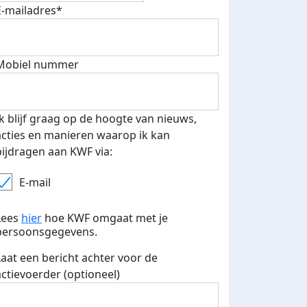
E-mailadres*
Mobiel nummer
Ik blijf graag op de hoogte van nieuws,
acties en manieren waarop ik kan
bijdragen aan KWF via:
E-mail
Lees
hier
hoe KWF omgaat met je
persoonsgegevens.
Laat een bericht achter voor de
actievoerder (optioneel)