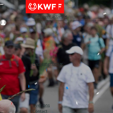
Alles over acties
Login
Evenementen
Over ons
Contact