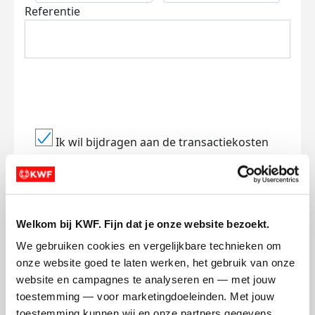
Referentie
Ik wil bijdragen aan de transactiekosten
en betaal €0.75 extra.
Doneer nu
Welkom bij KWF. Fijn dat je onze website bezoekt.
We gebruiken cookies en vergelijkbare technieken om 
onze website goed te laten werken, het gebruik van onze 
Opgehaald
Streefbedrag
website en campagnes te analyseren en — met jouw 
€5.536
€5.000
toestemming — voor marketingdoeleinden. Met jouw 
toestemming kunnen wij en onze partners gegevens 