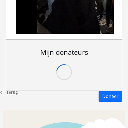
Mijn donateurs
Terug
Doneer