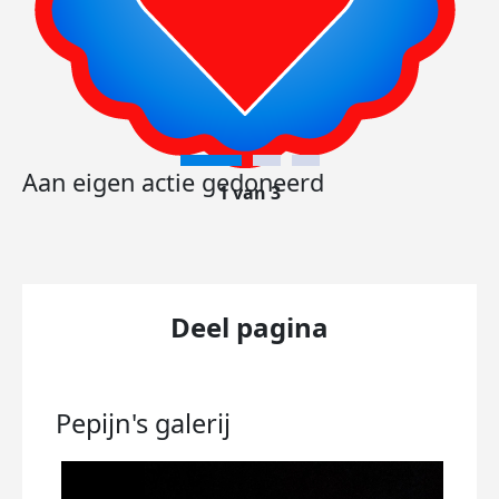
Aan eigen actie gedoneerd
1 van 3
Deel pagina
Pepijn's
galerij