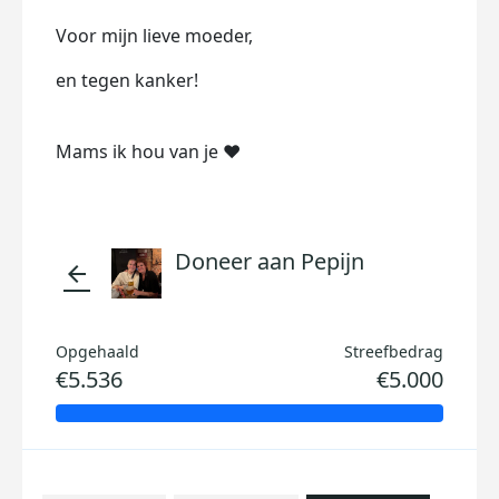
Voor mijn lieve moeder,
en tegen kanker!
Mams ik hou van je ❤️
Doneer aan Pepijn
arrow_back
Opgehaald
Streefbedrag
€5.536
€5.000