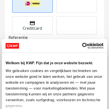
Creditcard
Referentie
Welkom bij KWF. Fijn dat je onze website bezoekt.
We gebruiken cookies en vergelijkbare technieken om 
onze website goed te laten werken, het gebruik van onze 
Ik wil bijdragen aan de transactiekosten
website en campagnes te analyseren en — met jouw 
en betaal €0.75 extra.
toestemming — voor marketingdoeleinden. Met jouw 
toestemming kunnen wij en onze partners gegevens 
Doneer nu
verwerken, zoals surfgedrag, voorkeuren en technische 
gegevens.