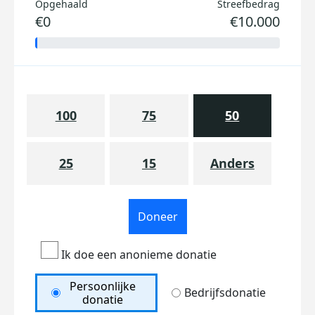
Opgehaald
Streefbedrag
€0
€10.000
100
75
50
25
15
Anders
Doneer
Ik doe een anonieme donatie
Persoonlijke
Bedrijfsdonatie
donatie