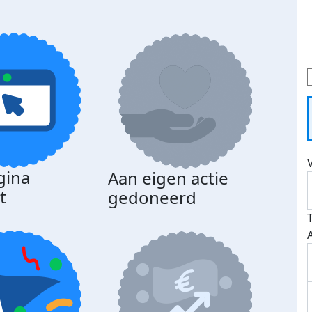
gina
Aan eigen actie
Dona
t
gedoneerd
beda