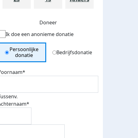
Doneer
Ik doe een anonieme donatie
Donation Type
Persoonlijke
Bedrijfsdonatie
donatie
Voornaam*
teurs
nkt
Tussenv.
Achternaam*