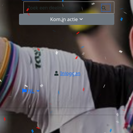
Kom in actie
Inloggen
NL