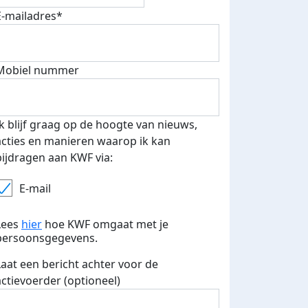
E-mailadres*
Mobiel nummer
Ik blijf graag op de hoogte van nieuws,
acties en manieren waarop ik kan
bijdragen aan KWF via:
E-mail
Lees
hier
hoe KWF omgaat met je
persoonsgegevens.
Laat een bericht achter voor de
actievoerder (optioneel)