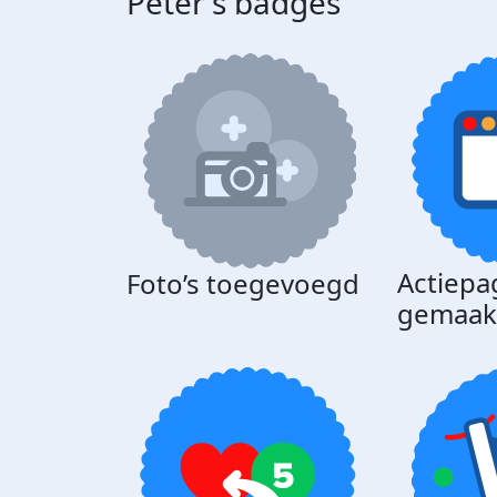
Peter's badges
Actiepa
Foto’s toegevoegd
gemaak