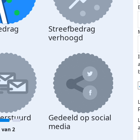
edrag
Streefbedrag
d
verhoogd
verstuurd
Gedeeld op social
media
 van 2