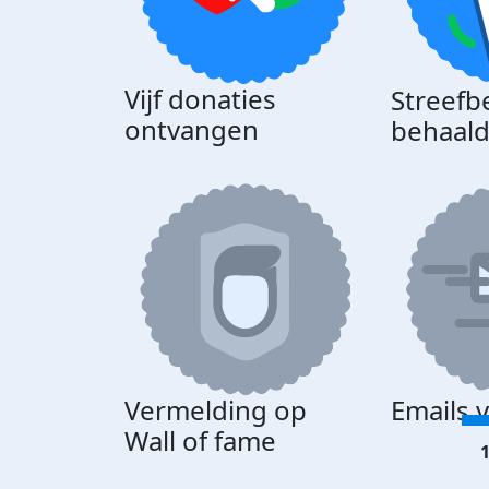
Vijf donaties
Streefb
ontvangen
behaal
Vermelding op
Emails 
Wall of fame
1