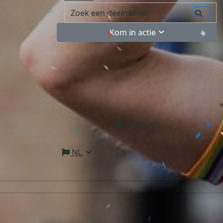
Kom in actie
Inloggen
NL