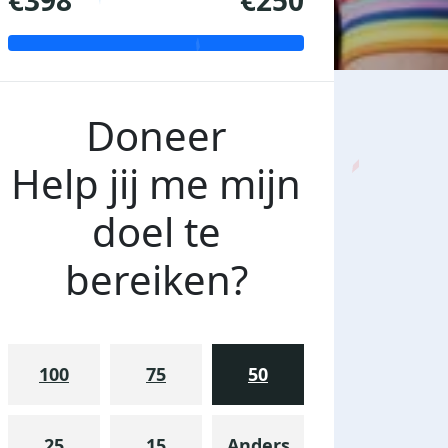
€398
€250
Doneer
Help jij me mijn
doel te
bereiken?
100
75
50
25
15
Anders