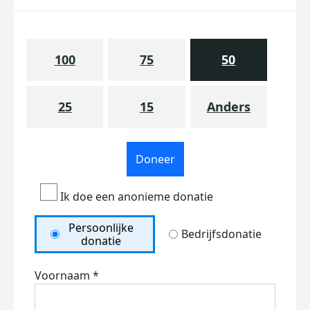
100
75
50
25
15
Anders
Doneer
Ik doe een anonieme donatie
Persoonlijke
Bedrijfsdonatie
donatie
Voornaam *