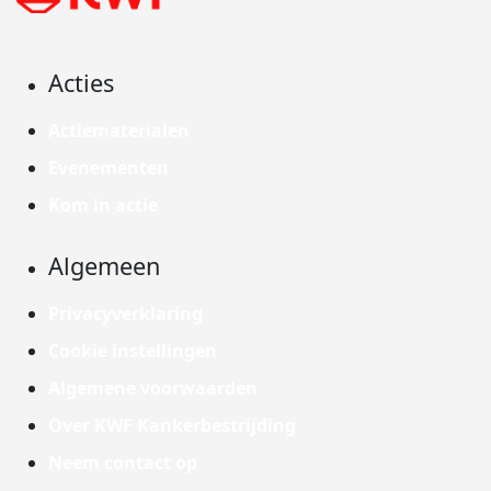
Acties
Actiematerialen
Evenementen
Kom in actie
Algemeen
Privacyverklaring
Cookie instellingen
Algemene voorwaarden
Over KWF Kankerbestrijding
Neem contact op