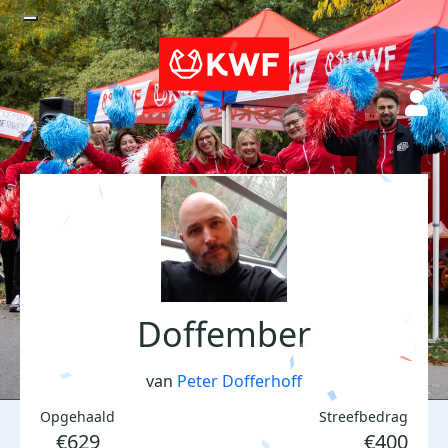
Doffember
van
Peter Dofferhoff
Opgehaald
Streefbedrag
€629
€400