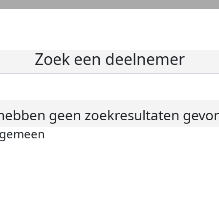
Zoek een deelnemer
hebben geen zoekresultaten gevo
lgemeen
ivacyverklaring
okie instellingen
gemene voorwaarden
er KWF Kankerbestrijding