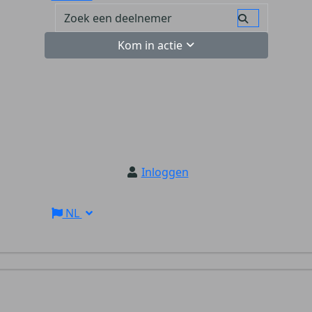
Kom in actie
Inloggen
NL