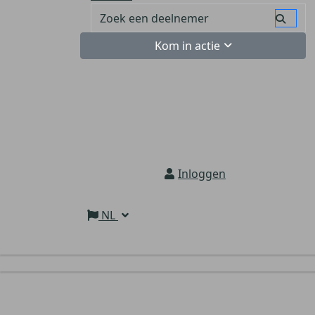
Kom in actie
Inloggen
NL