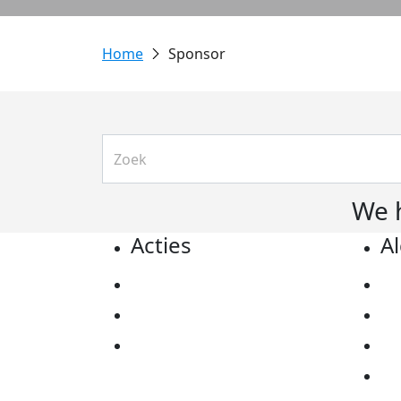
Sponsor
We 
Acties
A
Actiematerialen
Pr
Evenementen
Co
Kom in actie
Al
Ov