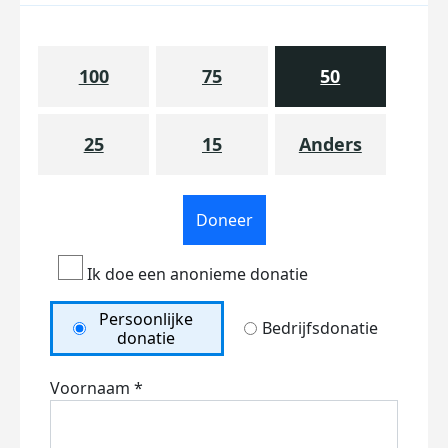
100
75
50
25
15
Anders
Doneer
Ik doe een anonieme donatie
Persoonlijke
Bedrijfsdonatie
donatie
Voornaam *