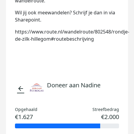
wandelroute.
Wil jij ook meewandelen? Schrijf je dan in via
Sharepoint.
https://www.route.nl/wandelroute/802548/rondje-
de-zilk-hillegom#routebeschrijving
Doneer aan Nadine
arrow_back
Opgehaald
Streefbedrag
€1.627
€2.000