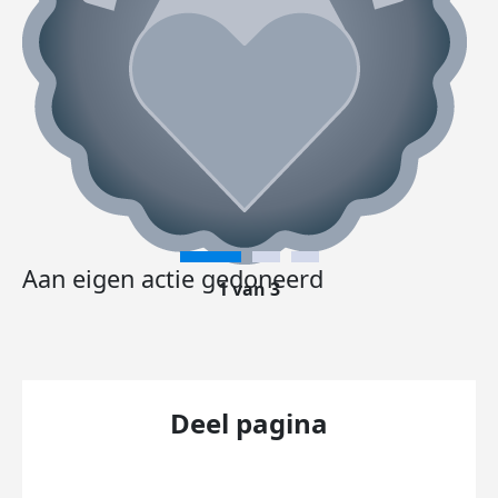
Aan eigen actie gedoneerd
1 van 3
Deel pagina