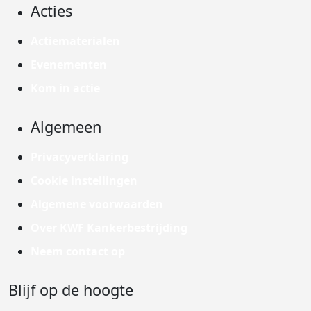
Acties
Actiematerialen
Evenementen
Kom in actie
Algemeen
Privacyverklaring
Cookie instellingen
Algemene voorwaarden
Over KWF Kankerbestrijding
Neem contact op
Blijf op de hoogte