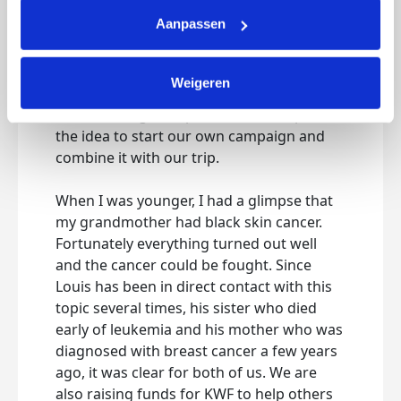
Why KWF?
Wir 
Aanpassen
in A
After Louis father and his brother Max
und 
participated in the Alp d'Huzes in June and
einen
Weigeren
collected donations for cancer research
War
for KWF, we got inspired an came up with
the idea to start our own campaign and
Nach
combine it with our trip.
Brud
und 
When I was younger, I had a glimpse that
Kreb
my grandmother had black skin cancer.
auf 
Fortunately everything turned out well
star
and the cancer could be fought. Since
verb
Louis has been in direct contact with this
topic several times, his sister who died
Ich s
early of leukemia and his mother who was
mitb
diagnosed with breast cancer a few years
schw
ago, it was clear for both of us. We are
Glüc
also raising funds for KWF to help others
bekä