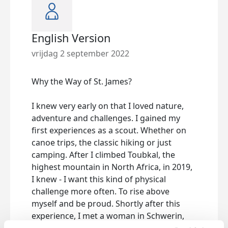
English Version
War
KW
vrijdag 2 september 2022
vrijd
Why the Way of St. James?
Waru
I knew very early on that I loved nature,
Dass
adventure and challenges. I gained my
Hera
first experiences as a
scout. Whether on
scho
canoe trips, the classic hiking or just
samm
camping. After I climbed Toubkal, the
Kanu
highest mountain in North Africa, in 2019,
oder
I knew - I want this kind of physical
Toub
challenge more often. To rise above
besti
myself and be proud. Shortly after this
phys
experience, I met a woman in Schwerin,
öfte