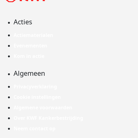
Acties
Actiematerialen
Evenementen
Kom in actie
Algemeen
Privacyverklaring
Cookie instellingen
Algemene voorwaarden
Over KWF Kankerbestrijding
Neem contact op