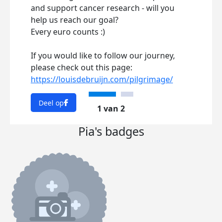
and support cancer research - will you
scho
help us reach our goal?
dies
Every euro counts :)
die 
Mutte
If you would like to follow our journey,
Diag
please check out this page:
uns 
https://louisdebruijn.com/pilgrimage/
für 
Kreb
Deel op
uns m
1 van 2
Pia's badges
Wenn
schau
http
Dee