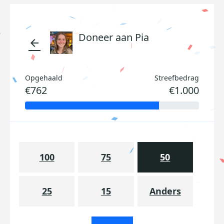
Doneer aan Pia
arrow_back
Opgehaald
Streefbedrag
€762
€1.000
100
75
50
25
15
Anders