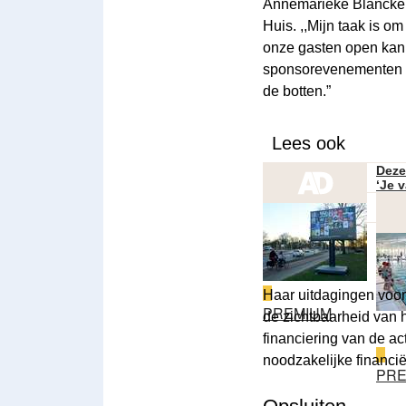
Annemarieke Blancke (4
Huis. ,,Mijn taak is o
onze gasten open kan b
sponsorevenementen n
de botten.”
Lees ook
Deze
‘Je 
Haar uitdagingen voor 
PREMIUM
de zichtbaarheid van h
financiering van de ac
noodzakelijke financië
PRE