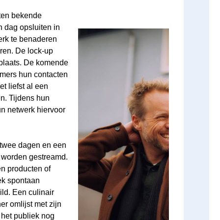
aten bekende
 dag opsluiten in
erk te benaderen
ren. De lock-up
t plaats. De komende
mers hun contacten
t liefst al een
n. Tijdens hun
un netwerk hiervoor
 twee dagen en een
ne worden gestreamd.
en producten of
iek spontaan
ld. Een culinair
er omlijst met zijn
 het publiek nog