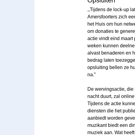
Opsluiten
,,Tijdens de lock-up l
Amersfoorters zich een
het Huis om hun netw
om donaties te genere
actie vindt eind maar
weken kunnen deelne
alvast benaderen en he
bedrag laten toezegge
opsluiting bellen ze h
na.”
De wervingsactie, die
nacht duurt, zal onli
Tijdens de actie kunn
diensten die het publ
aanbiedt worden gevei
muzikant biedt een din
muziek aan. Wat heeft