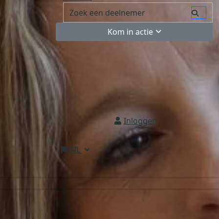
Kom in actie
Inloggen
NL