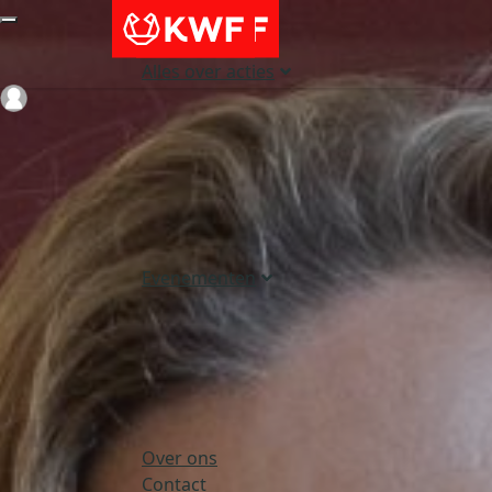
Alles over acties
Login
Evenementen
Over ons
Contact