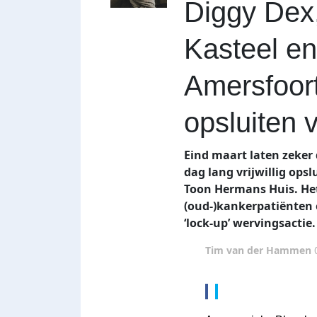
Diggy Dex,
Kasteel en
Amersfoort
opsluiten 
Eind maart laten zeker
dag lang vrijwillig ops
Toon Hermans Huis. He
(oud-)kankerpatiënten 
‘lock-up’ wervingsactie.
Tim van der Hammen