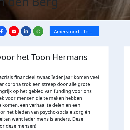
n den Berg
Amersfoort - Toon
Hermans Huis
Amersfoort
 voor het Toon Hermans
risis financieel zwaar. Ieder jaar komen veel
r corona trok een streep door alle grote
grijk op het gebied van funding voor ons
 plek voor mensen die te maken hebben
e komen, een verhaal te delen en een
or het
bieden
van psycho-sociale zorg én
eiten want ieder mens is anders. Deze
 voor deze mensen!