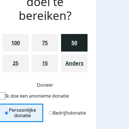
doel te
bereiken?
100
75
50
25
15
Anders
Doneer
Ik doe een anonieme donatie
Donation Type
Persoonlijke
Opgesloten!.... Maar met een mooi doe
Bedrijfsdonatie
donatie
Geeft u ook?