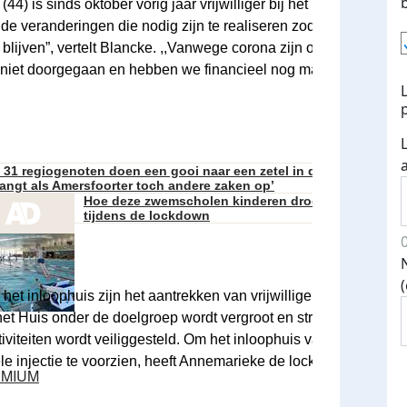
4) is sinds oktober vorig jaar vrijwilliger bij het Toon Hermans
m de veranderingen die nodig zijn te realiseren zodat het Huis vo
lijven”, vertelt Blancke. ,,Vanwege corona zijn onze
iet doorgegaan en hebben we financieel nog maar weinig vet 
 31 regiogenoten doen een gooi naar een zetel in de Tweede Kam
vangt als Amersfoorter toch andere zaken op’
Hoe deze zwemscholen kinderen droog laten oefen
tijdens de lockdown
het inloophuis zijn het aantrekken van vrijwilligers en zorgen d
et Huis onder de doelgroep wordt vergroot en structurele
tiviteiten wordt veiliggesteld. Om het inloophuis van een eerste
le injectie te voorzien, heeft Annemarieke de lock-up actie beda
MIUM