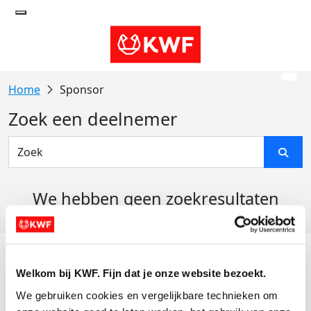
Sponsor
Zoek een deelnemer
We hebben geen zoekresultaten
gevonden
Acties
Welkom bij KWF. Fijn dat je onze website bezoekt.
Actiematerialen
We gebruiken cookies en vergelijkbare technieken om 
Evenementen