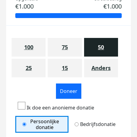
€1.000
€1.000
100
75
50
25
15
Anders
Doneer
Ik doe een anonieme donatie
Persoonlijke
Bedrijfsdonatie
donatie