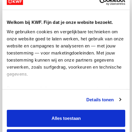
Het 
gul 
de 7
Welkom bij KWF. Fijn dat je onze website bezoekt.
zou 
gevo
We gebruiken cookies en vergelijkbare technieken om 
elka
onze website goed te laten werken, het gebruik van onze 
stre
website en campagnes te analyseren en — met jouw 
over
toestemming — voor marketingdoeleinden. Met jouw 
naar
toestemming kunnen wij en onze partners gegevens 
verwerken, zoals surfgedrag, voorkeuren en technische 
Dee
gegevens.
Deze gegevens helpen ons om campagnes te meten, 
prestaties te verbeteren en relevante KWF-content te 
Details tonen
tonen. Je kunt je toestemming op elk moment wijzigen of 
intrekken via Cookie instellingen onderaan de pagina. De 
lijst met cookies is te vinden in het tabblad “details”.
Alles toestaan
Vandaag zou Arie jarig zijn geweest. De