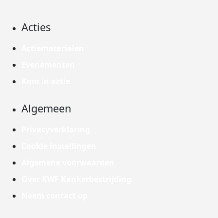
Acties
Actiematerialen
Evenementen
Kom in actie
Algemeen
Privacyverklaring
Cookie instellingen
Algemene voorwaarden
Over KWF Kankerbestrijding
Neem contact op