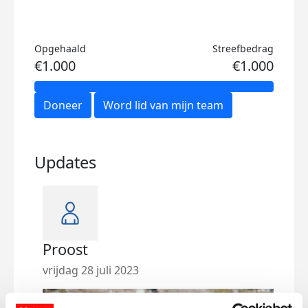
Opgehaald
Streefbedrag
€1.000
€1.000
Doneer
Word lid van mijn team
Updates
Proost
Str
geh
vrijdag 28 juli 2023
maan