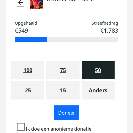
arrow_back
Opgehaald
Streefbedrag
€549
€1.783
100
75
50
25
15
Anders
Doneer
Ik doe een anonieme donatie