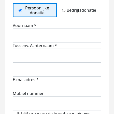
Persoonlijke
Bedrijfsdonatie
donatie
Voornaam *
Tussenv.
Achternaam *
E-mailadres *
Mobiel nummer
Ik blijf graag op de hoogte van nieuws,