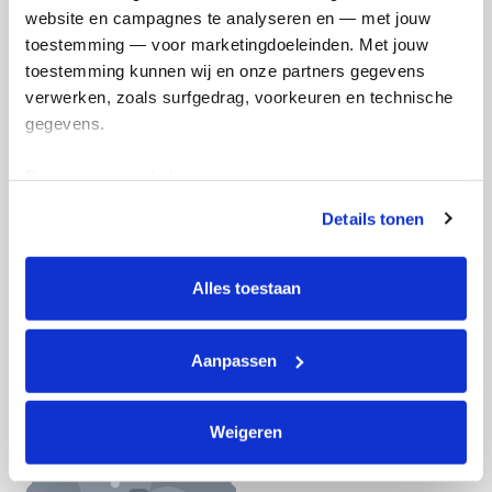
website en campagnes te analyseren en — met jouw 
Doneer nu
toestemming — voor marketingdoeleinden. Met jouw 
toestemming kunnen wij en onze partners gegevens 
verwerken, zoals surfgedrag, voorkeuren en technische 
gegevens.
Opgehaald
Streefbedrag
Deze gegevens helpen ons om campagnes te meten, 
€549
€1.783
prestaties te verbeteren en relevante KWF-content te 
Details tonen
tonen. Je kunt je toestemming op elk moment wijzigen of 
intrekken via Cookie instellingen onderaan de pagina. De 
Doneer
Word lid van mijn team
lijst met cookies is te vinden in het tabblad “details”.
Alles toestaan
Badges
Aanpassen
Weigeren