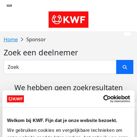
Sponsor
Zoek een deelnemer
We hebben geen zoekresultaten
gevonden
Acties
Welkom bij KWF. Fijn dat je onze website bezoekt.
Actiematerialen
We gebruiken cookies en vergelijkbare technieken om 
Evenementen