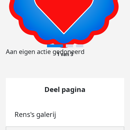
Aan eigen actie gedoneerd
1 van 3
Deel pagina
Rens's
galerij