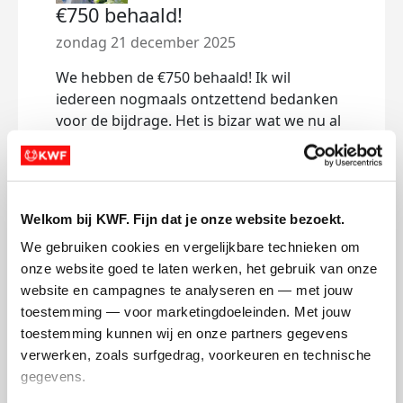
€750 behaald!
zondag 21 december 2025
We hebben de €750 behaald! Ik wil
iedereen nogmaals ontzettend bedanken
voor de bijdrage. Het is bizar wat we nu al
binnen hebben gehaald voor KWF. Ik blijf
het streefbedrag verhogen, we gaan voor
het hoogst haalbare! ❤️🦋
Welkom bij KWF. Fijn dat je onze website bezoekt.
Deel op
We gebruiken cookies en vergelijkbare technieken om 
onze website goed te laten werken, het gebruik van onze 
website en campagnes te analyseren en — met jouw 
Mijn activiteiten volgen
toestemming — voor marketingdoeleinden. Met jouw 
toestemming kunnen wij en onze partners gegevens 
verwerken, zoals surfgedrag, voorkeuren en technische 
gegevens.