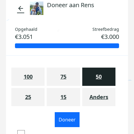
Doneer aan Rens
arrow_back
Opgehaald
Streefbedrag
€3.051
€3.000
100
75
50
25
15
Anders
Doneer