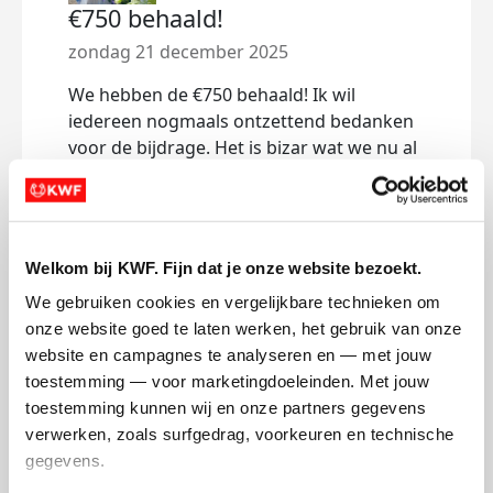
€750 behaald!
zondag 21 december 2025
We hebben de €750 behaald! Ik wil
iedereen nogmaals ontzettend bedanken
voor de bijdrage. Het is bizar wat we nu al
binnen hebben gehaald voor KWF. Ik blijf
het streefbedrag verhogen, we gaan voor
het hoogst haalbare! ❤️🦋
Welkom bij KWF. Fijn dat je onze website bezoekt.
Deel op
We gebruiken cookies en vergelijkbare technieken om 
onze website goed te laten werken, het gebruik van onze 
website en campagnes te analyseren en — met jouw 
Mijn activiteiten volgen
toestemming — voor marketingdoeleinden. Met jouw 
toestemming kunnen wij en onze partners gegevens 
verwerken, zoals surfgedrag, voorkeuren en technische 
gegevens.