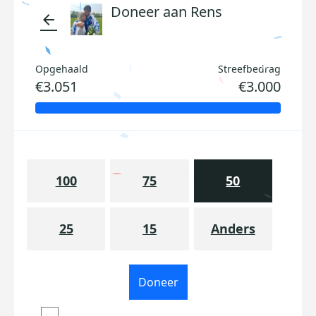
Doneer aan Rens
arrow_back
Opgehaald
Streefbedrag
€3.051
€3.000
100
75
50
25
15
Anders
Doneer