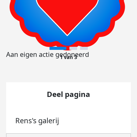
Aan eigen actie gedoneerd
1 van 3
Deel pagina
Rens's
galerij