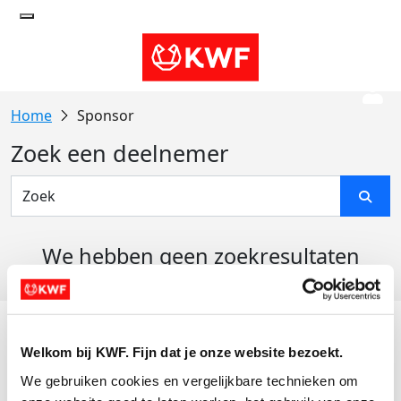
Sponsor
Zoek een deelnemer
We hebben geen zoekresultaten
gevonden
Acties
Welkom bij KWF. Fijn dat je onze website bezoekt.
Actiematerialen
We gebruiken cookies en vergelijkbare technieken om 
Evenementen