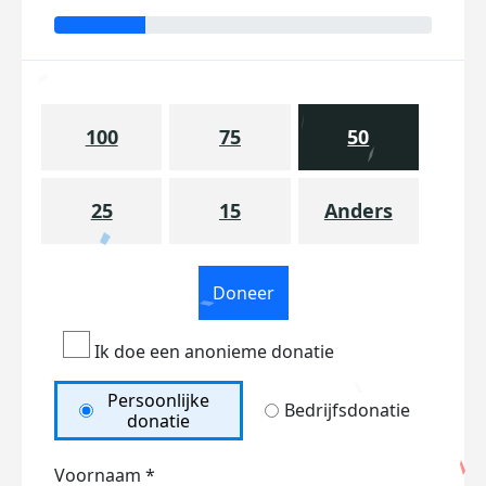
100
75
50
25
15
Anders
Doneer
Ik doe een anonieme donatie
Persoonlijke
Bedrijfsdonatie
donatie
Voornaam *