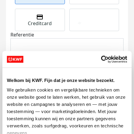
Creditcard
Referentie
Welkom bij KWF. Fijn dat je onze website bezoekt.
Ik wil bijdragen aan de transactiekosten
We gebruiken cookies en vergelijkbare technieken om 
en betaal €0.75 extra.
onze website goed te laten werken, het gebruik van onze 
website en campagnes te analyseren en — met jouw 
Doneer nu
toestemming — voor marketingdoeleinden. Met jouw 
toestemming kunnen wij en onze partners gegevens 
verwerken, zoals surfgedrag, voorkeuren en technische 
gegevens.