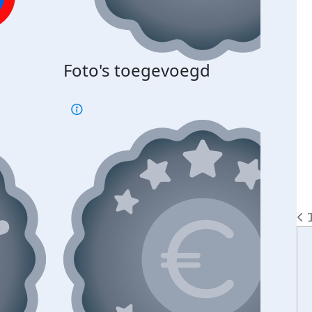
Foto's toegevoegd
€500
verd