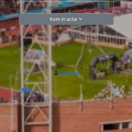
Kom in actie
Inloggen
NL