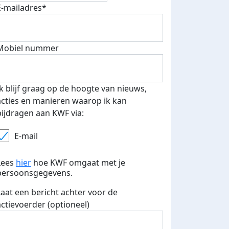
E-mailadres*
Mobiel nummer
Ik blijf graag op de hoogte van nieuws,
acties en manieren waarop ik kan
bijdragen aan KWF via:
E-mail
Lees
hier
hoe KWF omgaat met je
persoonsgegevens.
Laat een bericht achter voor de
actievoerder (optioneel)