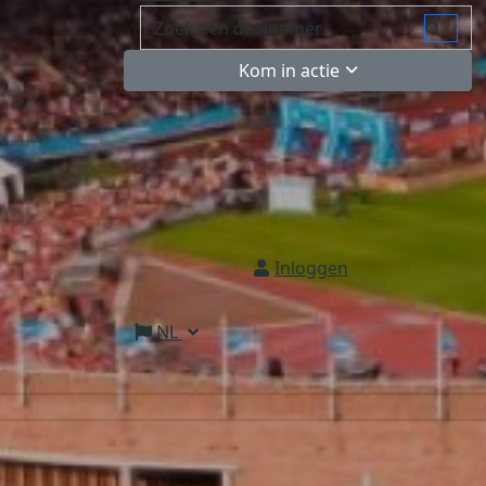
Kom in actie
Inloggen
NL