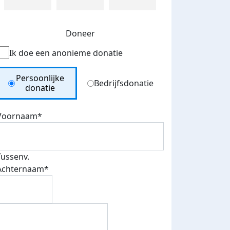
Doneer
Ik doe een anonieme donatie
Donation Type
Persoonlijke
Bedrijfsdonatie
donatie
Voornaam*
Tussenv.
Achternaam*