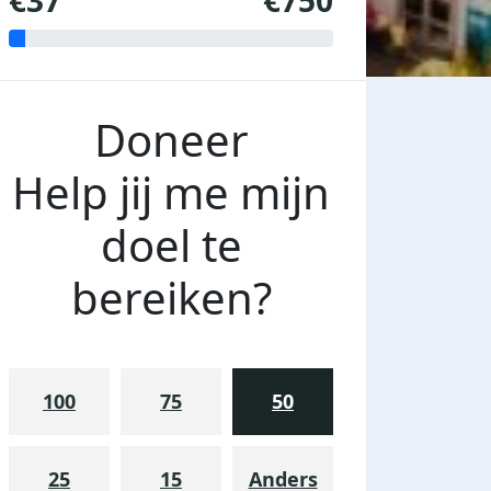
€37
€750
Doneer
Help jij me mijn
doel te
bereiken?
100
75
50
25
15
Anders