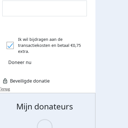
 euro opgehaald: t-shirt
E-mails verstuurd
iend
Ik wil bijdragen aan de
transactiekosten
en betaal €0,75
extra.
Doneer nu
Terug
Mijn donateurs