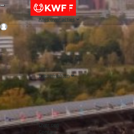
Alles over acties
Login
Evenementen
Over ons
Contact