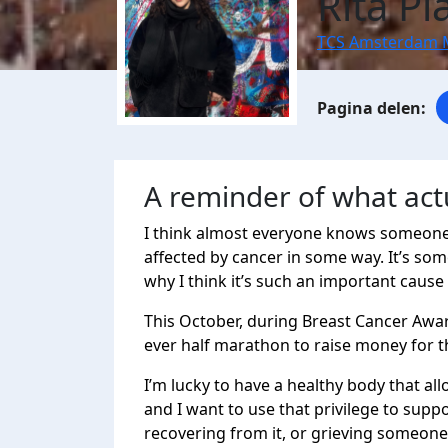
Rita Pl
TCS Amsterdam 
A reminder of what act
I think almost everyone knows someone
affected by cancer in some way. It’s som
why I think it’s such an important cause
This October, during Breast Cancer Awar
ever half marathon to raise money for 
I’m lucky to have a healthy body that a
and I want to use that privilege to supp
recovering from it, or grieving someone 