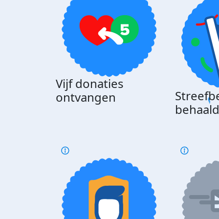
Vijf donaties
Streefb
ontvangen
behaal