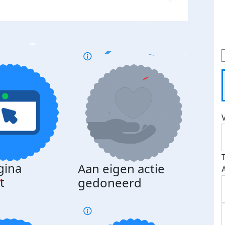
gina
Aan eigen actie
Dona
t
gedoneerd
beda