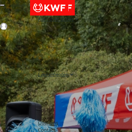
Alles over acties
Login
Evenementen
Over ons
Contact