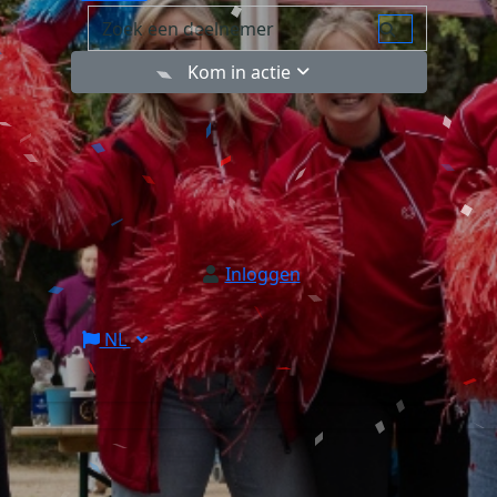
Kom in actie
Inloggen
NL