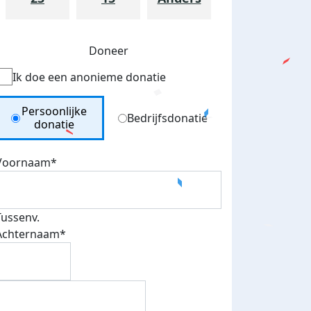
Doneer
Ik doe een anonieme donatie
Donation Type
Persoonlijke
Bedrijfsdonatie
donatie
Voornaam*
Tussenv.
teurs
Achternaam*
nkt