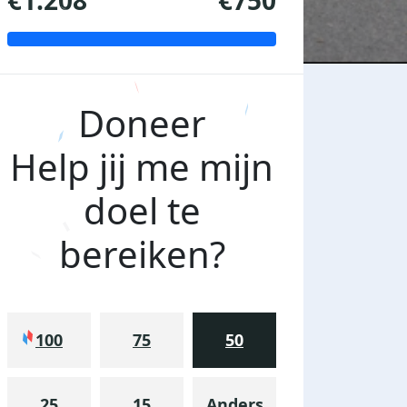
€1.208
€750
Doneer
Help jij me mijn
doel te
bereiken?
100
75
50
25
15
Anders