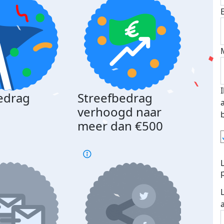
edrag
Streefbedrag
d
verhoogd naar
meer dan €500