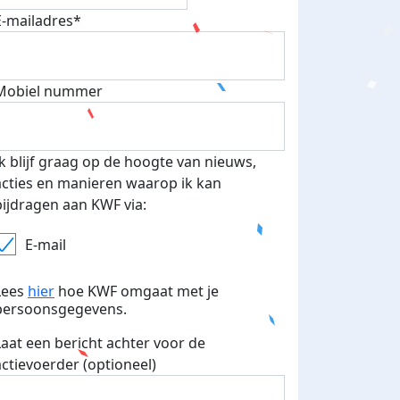
E-mailadres*
Mobiel nummer
Ik blijf graag op de hoogte van nieuws,
acties en manieren waarop ik kan
bijdragen aan KWF via:
E-mail
Lees
hier
hoe KWF omgaat met je
persoonsgegevens.
Laat een bericht achter voor de
actievoerder (optioneel)