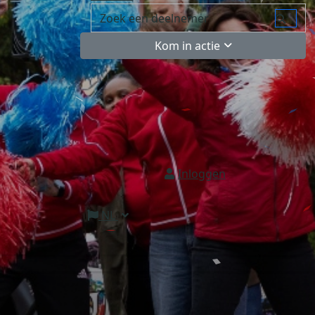
Kom in actie
Inloggen
NL