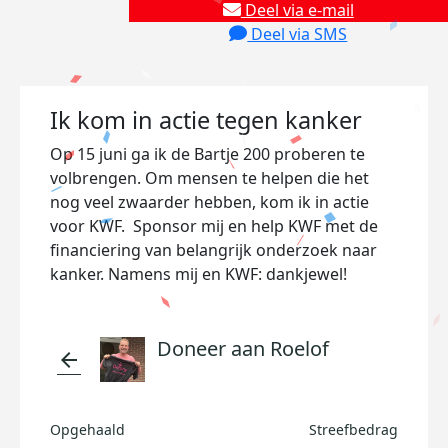
Deel via e-mail
Deel via SMS
Ik kom in actie tegen kanker
Op 15 juni ga ik de Bartje 200 proberen te
volbrengen. Om mensen te helpen die het
nog veel zwaarder hebben, kom ik in actie
voor KWF. Sponsor mij en help KWF met de
financiering van belangrijk onderzoek naar
kanker. Namens mij en KWF: dankjewel!
Doneer aan Roelof
arrow_back
Opgehaald
Streefbedrag