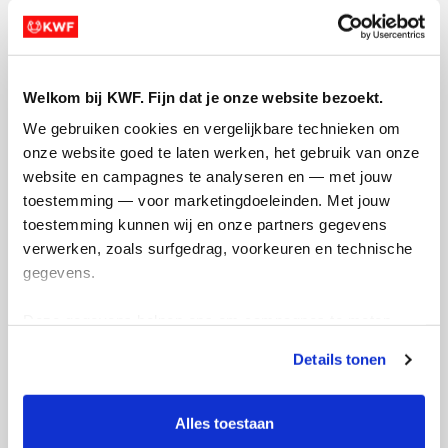
Opgehaald
Streefbedrag
€630
€600
Welkom bij KWF. Fijn dat je onze website bezoekt.
We gebruiken cookies en vergelijkbare technieken om 
Doneer
Word lid van mijn team
onze website goed te laten werken, het gebruik van onze 
website en campagnes te analyseren en — met jouw 
toestemming — voor marketingdoeleinden. Met jouw 
Updates
toestemming kunnen wij en onze partners gegevens 
verwerken, zoals surfgedrag, voorkeuren en technische 
gegevens.
Deze gegevens helpen ons om campagnes te meten, 
Bartje 200 op 15 juni
prestaties te verbeteren en relevante KWF-content te 
Details tonen
tonen. Je kunt je toestemming op elk moment wijzigen of 
maandag 10 juni 2024
intrekken via Cookie instellingen onderaan de pagina. De 
Laat even weten of u mij wilt sponsoren
lijst met cookies is te vinden in het tabblad “details”.
Alles toestaan
om de Bartje 200 uit te fietsen. Dan kunt u