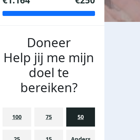
€1.164
€250
Doneer
Help jij me mijn
doel te
bereiken?
100
75
50
25
15
Anders