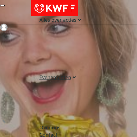
Alles over acties
Login
Evenementen
Over ons
Contact