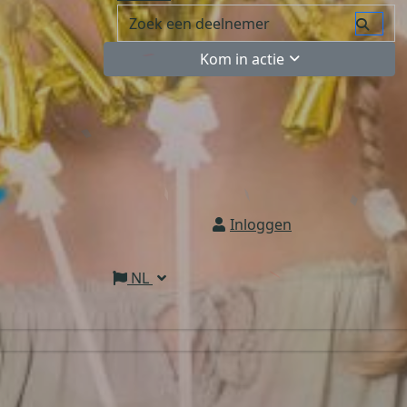
Kom in actie
Inloggen
NL