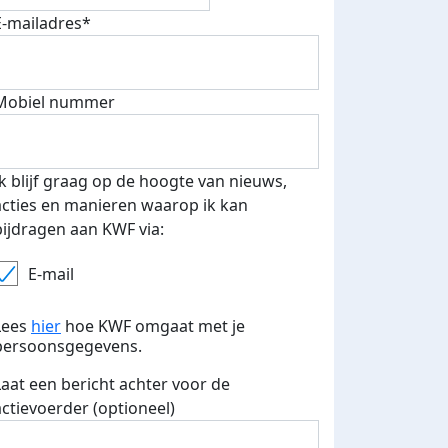
E-mailadres*
Mobiel nummer
Ik blijf graag op de hoogte van nieuws,
acties en manieren waarop ik kan
bijdragen aan KWF via:
E-mail
Lees
hier
hoe KWF omgaat met je
persoonsgegevens.
Laat een bericht achter voor de
actievoerder (optioneel)