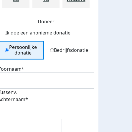
Doneer
Ik doe een anonieme donatie
Donation Type
Persoonlijke
Bedrijfsdonatie
donatie
Voornaam*
Tussenv.
Achternaam*