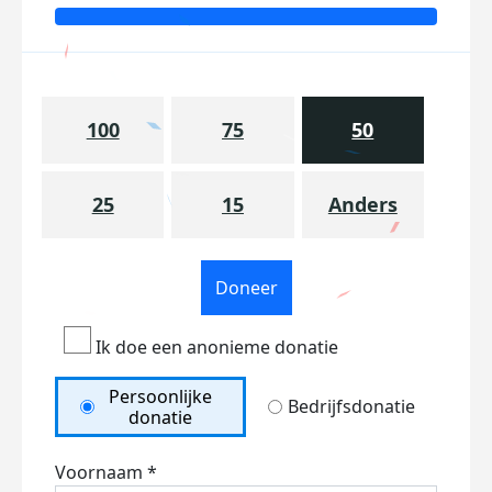
100
75
50
25
15
Anders
Doneer
Ik doe een anonieme donatie
Persoonlijke
Bedrijfsdonatie
donatie
Voornaam *