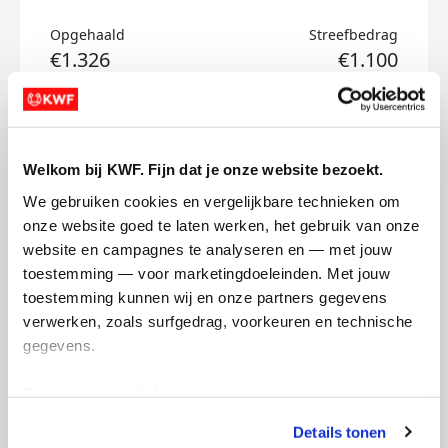
Opgehaald
Streefbedrag
€1.326
€1.100
Doneer
Welkom bij KWF. Fijn dat je onze website bezoekt.
Badges
We gebruiken cookies en vergelijkbare technieken om 
onze website goed te laten werken, het gebruik van onze 
website en campagnes te analyseren en — met jouw 
toestemming — voor marketingdoeleinden. Met jouw 
toestemming kunnen wij en onze partners gegevens 
verwerken, zoals surfgedrag, voorkeuren en technische 
gegevens.
Deze gegevens helpen ons om campagnes te meten, 
prestaties te verbeteren en relevante KWF-content te 
Details tonen
tonen. Je kunt je toestemming op elk moment wijzigen of 