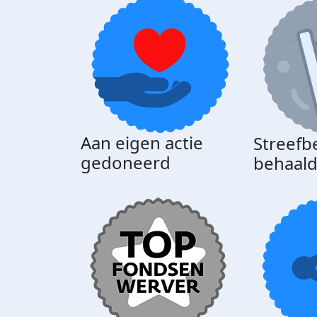
Aan eigen actie
Streefb
gedoneerd
behaal