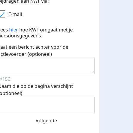
bijdragen aan KWF via:
E-mail
Lees
hier
hoe KWF omgaat met je
persoonsgegevens.
Laat een bericht achter voor de
actievoerder (optioneel)
0/150
Naam die op de pagina verschijnt
(optioneel)
Volgende