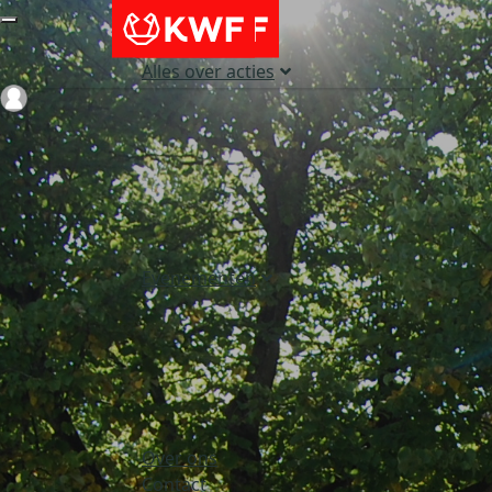
Alles over acties
Login
Evenementen
Over ons
Contact