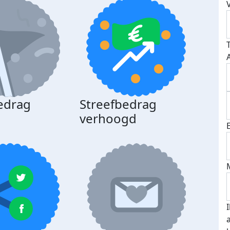
edrag
Streefbedrag
d
verhoogd