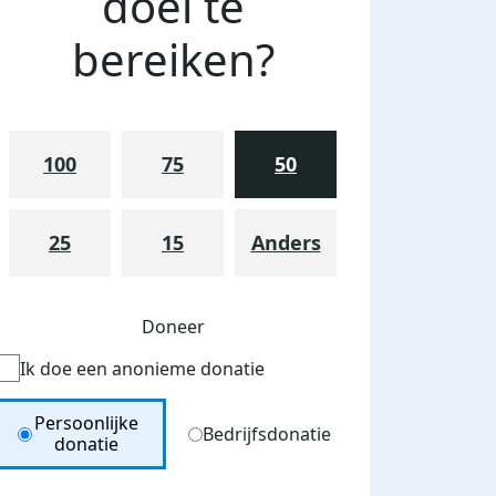
doel te
bereiken?
100
75
50
25
15
Anders
Doneer
Ik doe een anonieme donatie
Donation Type
Persoonlijke
Bedrijfsdonatie
donatie