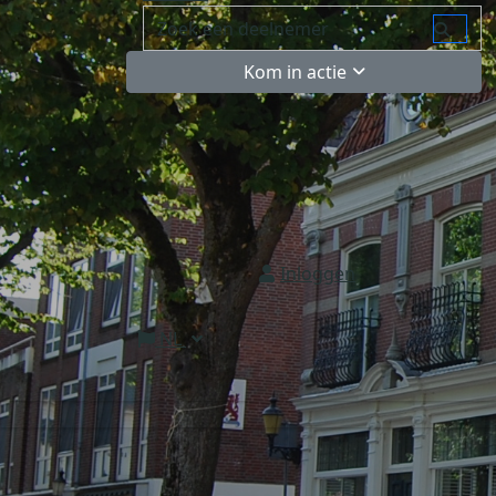
Kom in actie
Inloggen
NL