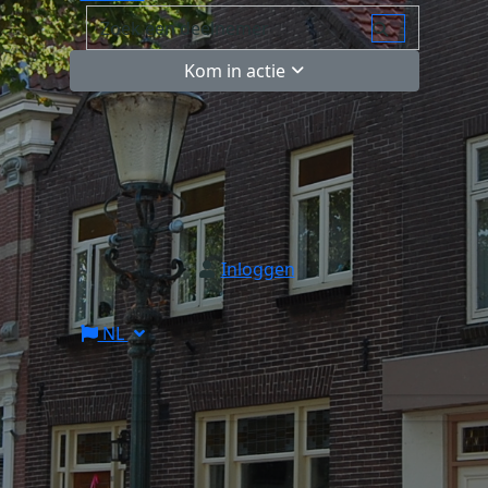
Kom in actie
Inloggen
NL