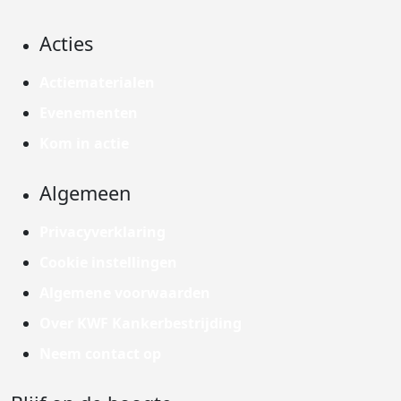
Acties
Actiematerialen
Evenementen
Kom in actie
Algemeen
Privacyverklaring
Cookie instellingen
Algemene voorwaarden
Over KWF Kankerbestrijding
Neem contact op