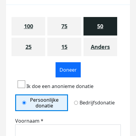
100
75
50
25
15
Anders
Doneer
Ik doe een anonieme donatie
Persoonlijke
Bedrijfsdonatie
donatie
Voornaam *