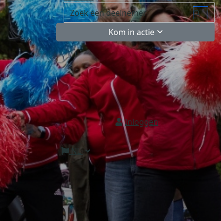
Kom in actie
Inloggen
NL