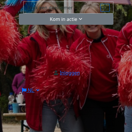
Kom in actie
Inloggen
NL