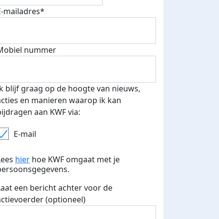
E-mailadres*
Mobiel nummer
Ik blijf graag op de hoogte van nieuws,
acties en manieren waarop ik kan
bijdragen aan KWF via:
E-mail
Lees
hier
hoe KWF omgaat met je
persoonsgegevens.
Laat een bericht achter voor de
actievoerder (optioneel)