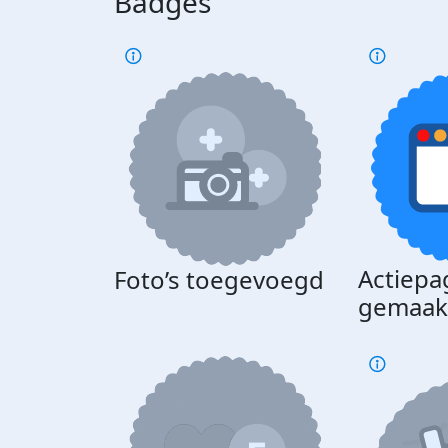
Badges
Actiepa
Foto’s toegevoegd
gemaak