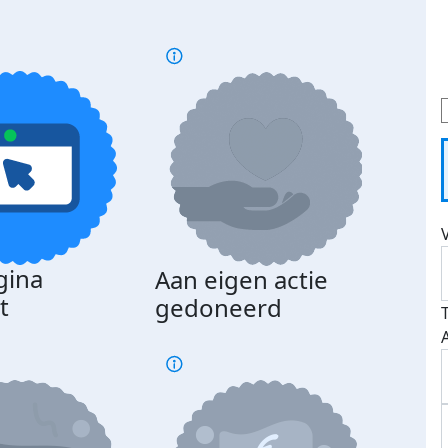
gina
Aan eigen actie
Dona
t
gedoneerd
beda