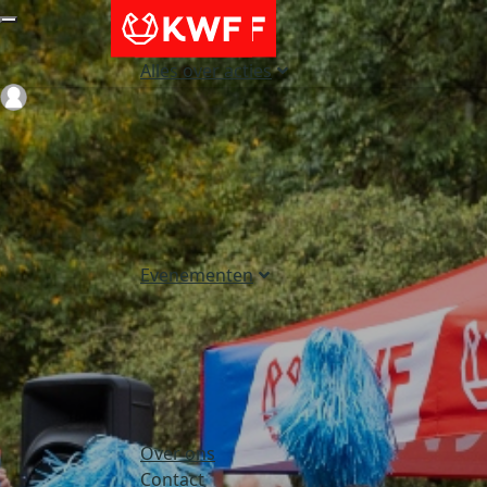
Alles over acties
Login
Evenementen
Over ons
Contact