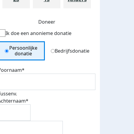
Doneer
Ik doe een anonieme donatie
Donation Type
Persoonlijke
Bedrijfsdonatie
donatie
Voornaam*
teurs
nkt
Tussenv.
Achternaam*