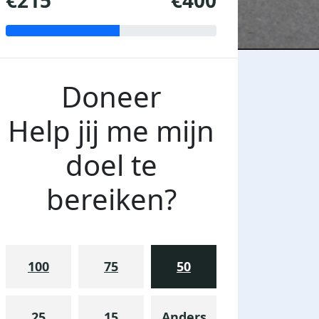
€215
€400
Doneer
Help jij me mijn
doel te
bereiken?
100
75
50
25
15
Anders