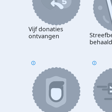
Vijf donaties
Streefb
ontvangen
behaal