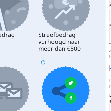
edrag
Streefbedrag
d
verhoogd naar
meer dan €500