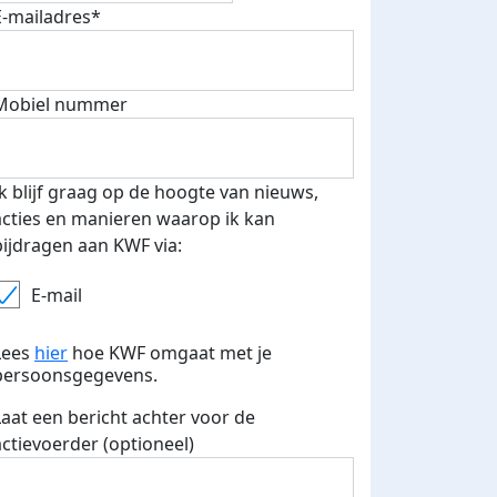
E-mailadres*
fondsenwerver
E-mails verstuurd
Mobiel nummer
Ik blijf graag op de hoogte van nieuws,
acties en manieren waarop ik kan
bijdragen aan KWF via:
E-mail
Lees
hier
hoe KWF omgaat met je
persoonsgegevens.
Laat een bericht achter voor de
actievoerder (optioneel)