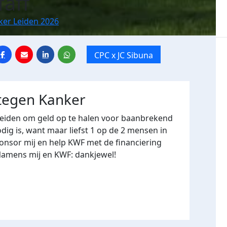
faff
ker Leiden 2026
CPC x JC Sibuna
 tegen Kanker
Leiden om geld op te halen voor baanbrekend
ig is, want maar liefst 1 op de 2 mensen in
onsor mij en help KWF met de financiering
Namens mij en KWF: dankjewel!