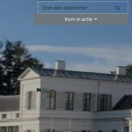
Kom in actie
Inloggen
NL