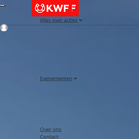
Alles over acties
Login
Evenementen
Over ons
Contact