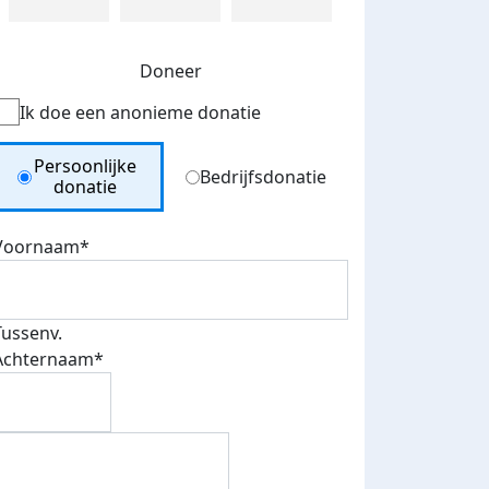
Doneer
Ik doe een anonieme donatie
Donation Type
Persoonlijke
Bedrijfsdonatie
donatie
Voornaam*
Tussenv.
Achternaam*