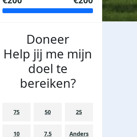
€200
€200
Doneer
Help jij me mijn
doel te
bereiken?
75
50
25
10
7.5
Anders