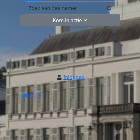
Kom in actie
Inloggen
NL