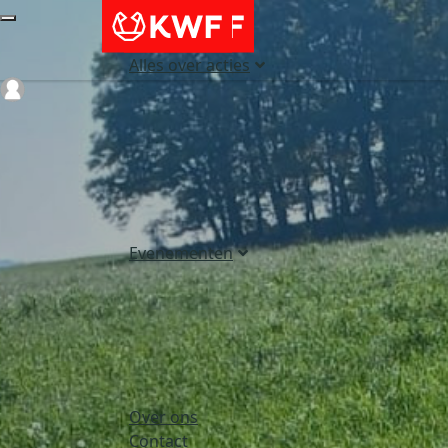
Alles over acties
Login
Evenementen
Over ons
Contact