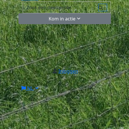
Kom in actie
Inloggen
NL