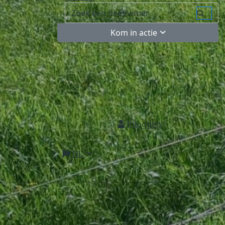
Kom in actie
Inloggen
NL