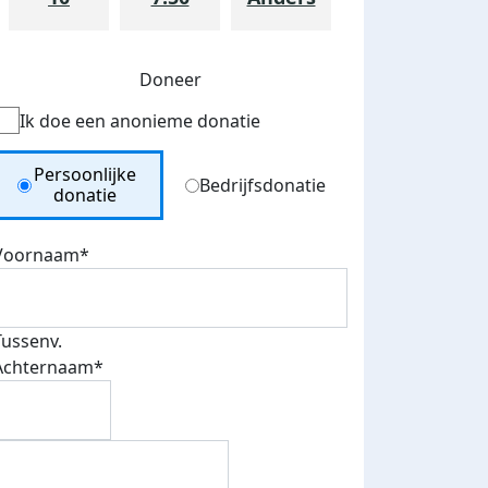
Doneer
Ik doe een anonieme donatie
Donation Type
Persoonlijke
Bedrijfsdonatie
donatie
Voornaam*
Tussenv.
Achternaam*