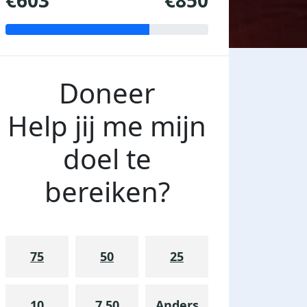
€603
€850
Doneer
Help jij me mijn
doel te
bereiken?
75
50
25
10
7.50
Anders