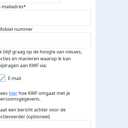
E-mailadres*
Mobiel nummer
Ik blijf graag op de hoogte van nieuws,
acties en manieren waarop ik kan
bijdragen aan KWF via:
E-mail
Lees
hier
hoe KWF omgaat met je
persoonsgegevens.
Laat een bericht achter voor de
actievoerder (optioneel)