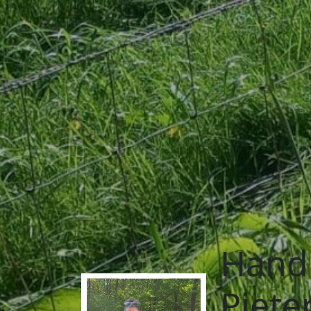
Hand 
Piete