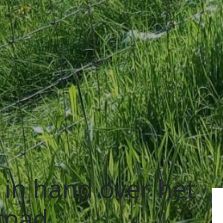
in hand over het
rpad