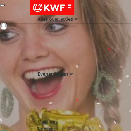
Alles over acties
Login
Evenementen
Over ons
Contact