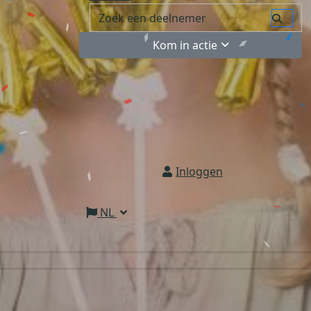
Kom in actie
Inloggen
NL