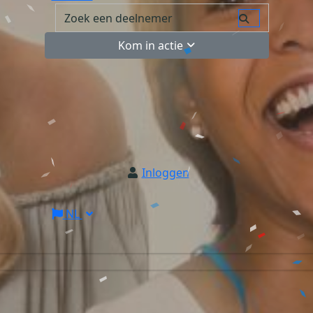
Kom in actie
Inloggen
NL