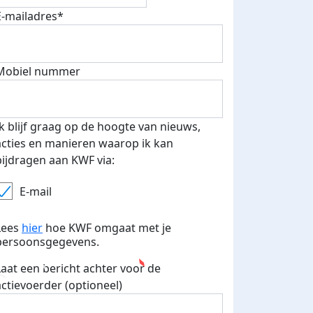
E-mailadres*
Mobiel nummer
Ik blijf graag op de hoogte van nieuws,
acties en manieren waarop ik kan
bijdragen aan KWF via:
E-mail
Lees
hier
hoe KWF omgaat met je
persoonsgegevens.
Laat een bericht achter voor de
actievoerder (optioneel)