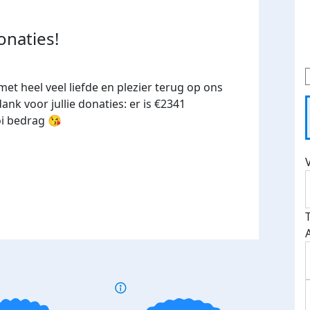
onaties!
met heel veel liefde en plezier terug op ons
dank voor jullie donaties: er is €2341
i bedrag 😘