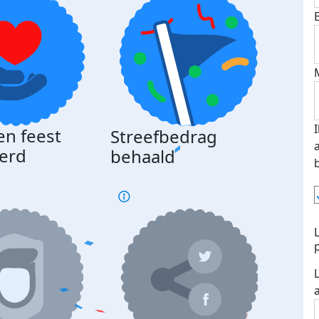
en feest
Streefbedrag
erd
behaald