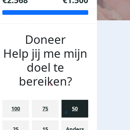
€2.568
€1.500
Doneer
Help jij me mijn
doel te
bereiken?
100
75
50
25
15
Anders