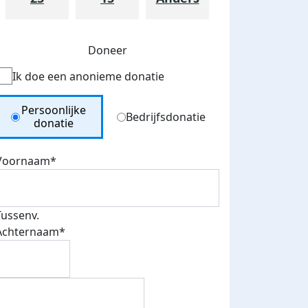
Doneer
Ik doe een anonieme donatie
Donation Type
Persoonlijke
Bedrijfsdonatie
donatie
Voornaam*
Tussenv.
Achternaam*