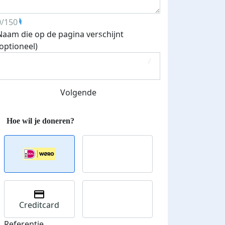
0/150
Naam die op de pagina verschijnt
(optioneel)
Volgende
Creditcard
Referentie