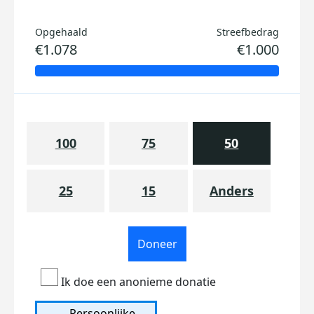
Opgehaald
Streefbedrag
€1.078
€1.000
100
75
50
25
15
Anders
Doneer
Ik doe een anonieme donatie
Persoonlijke