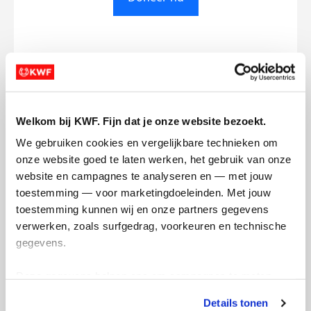
Opgehaald
Streefbedrag
€1.078
€1.000
Welkom bij KWF. Fijn dat je onze website bezoekt.
Doneer
Word lid van mijn team
We gebruiken cookies en vergelijkbare technieken om 
onze website goed te laten werken, het gebruik van onze 
website en campagnes te analyseren en — met jouw 
toestemming — voor marketingdoeleinden. Met jouw 
Updates
toestemming kunnen wij en onze partners gegevens 
verwerken, zoals surfgedrag, voorkeuren en technische 
gegevens.
Deze gegevens helpen ons om campagnes te meten, 
De berg op voor mijn
prestaties te verbeteren en relevante KWF-content te 
ouders
Details tonen
tonen. Je kunt je toestemming op elk moment wijzigen of 