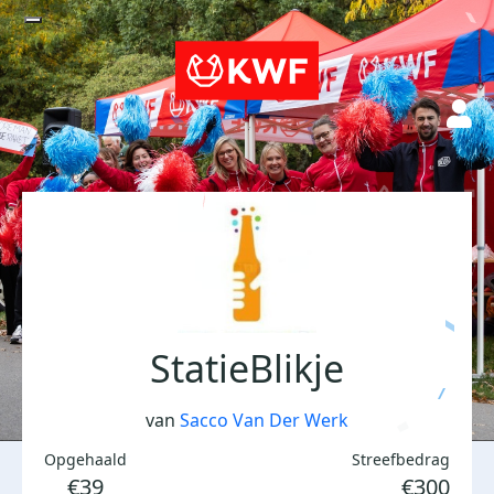
StatieBlikje
van
Sacco Van Der Werk
Opgehaald
Streefbedrag
€39
€300