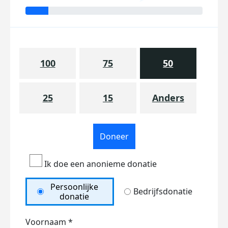
100
75
50
25
15
Anders
Doneer
Ik doe een anonieme donatie
Persoonlijke
Bedrijfsdonatie
donatie
Voornaam *